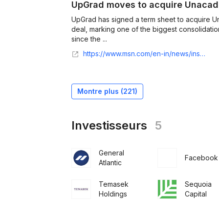
UpGrad moves to acquire Unaca
UpGrad has signed a term sheet to acquire 
deal, marking one of the biggest consolidatio
since the ...
https://www.msn.com/en-in/news/insight/upgrad-moves-to-acquire-unacademy/gm-GM64C6349E?gemSnapshotKey=GM64C6349E-snapshot-0&uxmode=ruby
Montre plus (
221
)
Investisseurs
5
General
Facebook
Atlantic
Temasek
Sequoia
Holdings
Capital