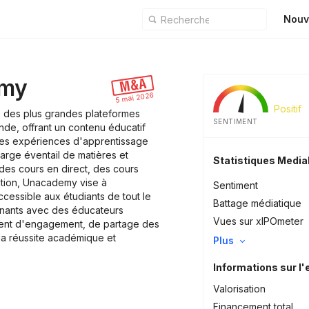
Nouv
emy
5 mai 2026
Positif
 des plus grandes plateformes
SENTIMENT
nde, offrant un contenu éducatif
des expériences d'apprentissage
large éventail de matières et
Statistiques Medi
es cours en direct, des cours
ration, Unacademy vise à
Sentiment
ccessible aux étudiants de tout le
Battage médiatique
renants avec des éducateurs
Vues sur xIPOmeter
ment d'engagement, de partage des
la réussite académique et
Plus
Informations sur l'
Valorisation
Financement total