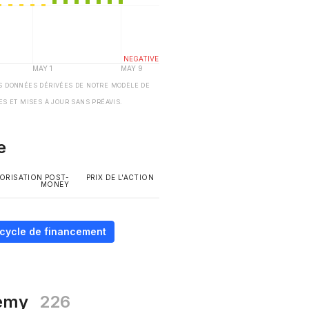
S DONNÉES DÉRIVÉES DE NOTRE MODÈLE DE
ES ET MISES À JOUR SANS PRÉAVIS.
e
ORISATION POST-
PRIX DE L'ACTION
MONEY
e cycle de financement
demy
226