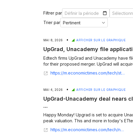
Filtrer par
Trier par
•
MAI 8, 2026
AFFICHER SUR LE GRAPHIQUE
UpGrad, Unacademy file applicati
Edtech firms UpGrad and Unacademy have filed
for their proposed merger. UpGrad will acquir
https://m.economictimes.com/tech/startups/upgrad-unacademy-file-application-with-cci-for-merger/articleshow/130902678.cms
•
MAI 4, 2026
AFFICHER SUR LE GRAPHIQUE
UpGrad-Unacademy deal nears clos
...
Happy Monday! Upgrad is set to acquire Una
peak valuation. This and more in today's ETte
https://m.economictimes.com/tech/newsletters/morning-dispatch/upgrad-unacademy-deal-nears-close-indias-largest-private-satellite-lifts-off/articleshow/130742571.cms