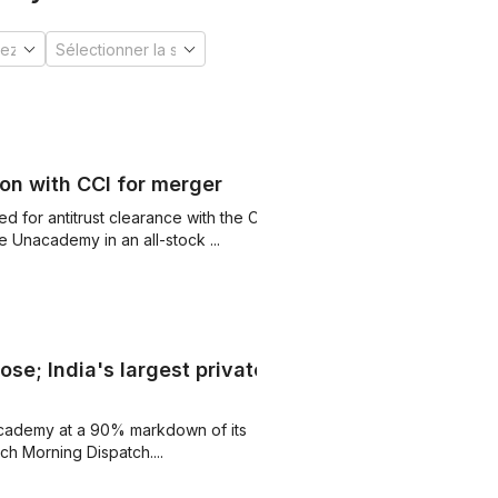
on with CCI for merger
 for antitrust clearance with the CCI
e Unacademy in an all-stock ...
e; India's largest private
cademy at a 90% markdown of its
ch Morning Dispatch....