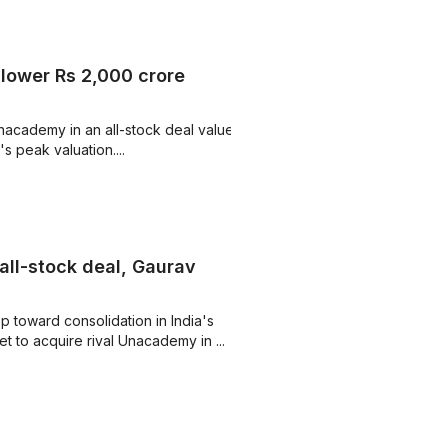
lower Rs 2,000 crore
Unacademy in an all-stock deal valued
s peak valuation....
ll-stock deal, Gaurav
 toward consolidation in India's
t to acquire rival Unacademy in ...