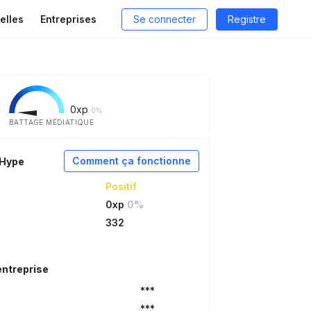
elles
Entreprises
Se connecter
Registre
0
xp
0%
BATTAGE MÉDIATIQUE
Comment ça fonctionne
aHype
Positif
0xp
0%
332
entreprise
***
***