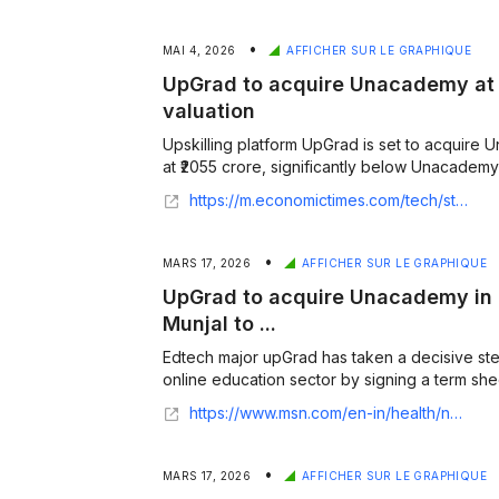
•
MAI 4, 2026
AFFICHER SUR LE GRAPHIQUE
UpGrad to acquire Unacademy at 
valuation
Upskilling platform UpGrad is set to acquire 
at ₹2055 crore, significantly below Unacademy'
https://m.economictimes.com/tech/startups/upgrad-to-acquire-unacademy-at-lower-rs-2000-crore-valuation/articleshow/130738922.cms
•
MARS 17, 2026
AFFICHER SUR LE GRAPHIQUE
UpGrad to acquire Unacademy in a
Munjal to ...
Edtech major upGrad has taken a decisive step
online education sector by signing a term shee
https://www.msn.com/en-in/health/nutrition/upgrad-to-acquire-unacademy-in-all-stock-deal-gaurav-munjal-to-remain-ceo/ar-AA1YG7od?ocid=finance-verthp-feeds&apiversion=v2&domshim=1&noservercache=1&noservertelemetry=1&batchservertelemetry=1&renderwebcomponents=1&wcseo=1
•
MARS 17, 2026
AFFICHER SUR LE GRAPHIQUE