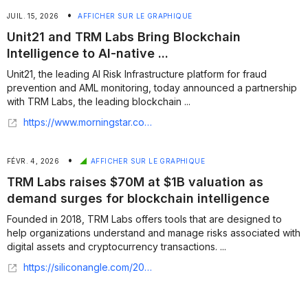
•
JUIL. 15, 2026
AFFICHER SUR LE GRAPHIQUE
Unit21 and TRM Labs Bring Blockchain
Intelligence to AI-native ...
Unit21, the leading AI Risk Infrastructure platform for fraud
prevention and AML monitoring, today announced a partnership
with TRM Labs, the leading blockchain ...
https://www.morningstar.com/news/business-wire/20260714376050/unit21-and-trm-labs-bring-blockchain-intelligence-to-ai-native-financial-crime-operations
•
FÉVR. 4, 2026
AFFICHER SUR LE GRAPHIQUE
TRM Labs raises $70M at $1B valuation as
demand surges for blockchain intelligence
Founded in 2018, TRM Labs offers tools that are designed to
help organizations understand and manage risks associated with
digital assets and cryptocurrency transactions. ...
https://siliconangle.com/2026/02/04/trm-labs-raises-70m-1b-valuation-demand-surges-blockchain-intelligence/