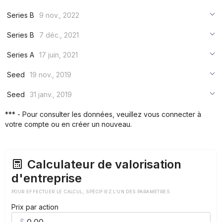
***
Series B
9 nov., 2022
***
***
Series B
7 déc., 2021
***
***
***
Series A
17 juin, 2021
***
***
***
Seed
19 nov., 2019
***
***
***
Seed
31 janv., 2019
***
***
***
*** - Pour consulter les données, veuillez vous connecter à
***
votre compte ou en créer un nouveau.
***
***
Calculateur de valorisation
d'entreprise
POUR EFFECTUER LE CALCUL, SPÉCIFIEZ L'UN DES PARAMÈTRES
Prix par action