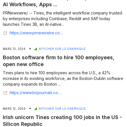
AI Workflows, Apps ...
PRNewswire/ -- Tines, the intelligent workflow company trusted
by enterprises including Coinbase, Reddit and SAP today
launches Tines 3B, an AI-native...
https://www.prnewswire.com/apac/news-releases/tines-launches-3b-to-help-enterprises-govern-ai-workflows-apps-and-agents-302836545.html
•
MARS 13, 2026
AFFICHER SUR LE GRAPHIQUE
Boston software firm to hire 100 employees,
open new office
Tines plans to hire 100 employees across the U.S., a 42%
increase in its existing workforce, as the Boston-Dublin software
company expands its Boston ...
https://www.bizjournals.com/boston/news/2026/03/12/tines-plans-us-hiring-spree-and-boston-area-growth.html
•
MARS 12, 2026
AFFICHER SUR LE GRAPHIQUE
Irish unicorn Tines creating 100 jobs in the US -
Silicon Republic