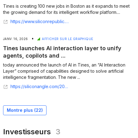
Tines is creating 100 new jobs in Boston as it expands to meet
the growing demand for its intelligent workflow platform....
https://www.siliconrepublic.com/jobs-news/irish-unicorn-tines-creating-100-jobs-in-the-us
•
JANV. 16, 2026
AFFICHER SUR LE GRAPHIQUE
Tines launches AI interaction layer to unify
agents, copilots and ...
today announced the launch of AI in Tines, an “AI Interaction
Layer” comprised of capabilities designed to solve artificial
intelligence fragmentation. The new ...
https://siliconangle.com/2026/01/15/tines-launches-ai-interaction-layer-unify-agents-copilots-workflows/
Montre plus (
22
)
Investisseurs
3