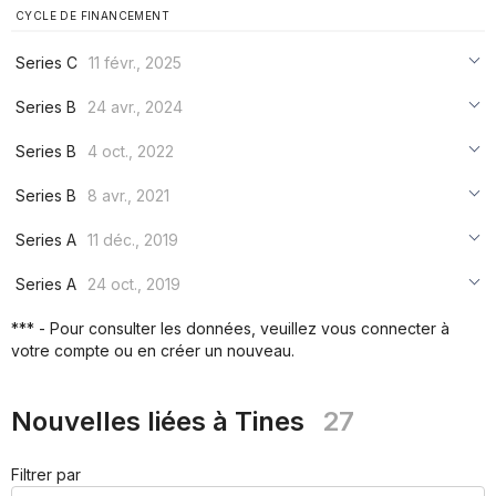
CYCLE DE FINANCEMENT
Series C
11 févr., 2025
***
Series B
24 avr., 2024
***
***
Series B
4 oct., 2022
***
***
***
Series B
8 avr., 2021
***
***
***
Series A
11 déc., 2019
***
***
***
Series A
24 oct., 2019
***
***
***
*** - Pour consulter les données, veuillez vous connecter à
***
votre compte ou en créer un nouveau.
***
***
Nouvelles liées à Tines
27
Filtrer par