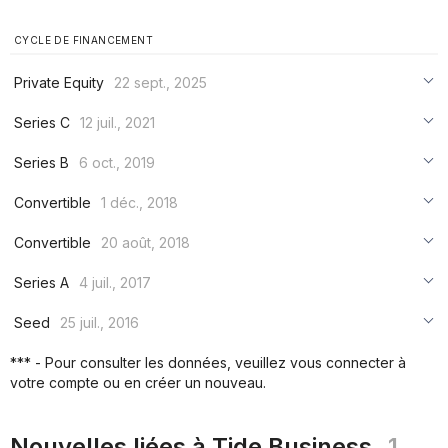
CYCLE DE FINANCEMENT
Private Equity
22 sept., 2025
***
Series C
12 juil., 2021
***
***
Series B
6 oct., 2019
***
***
***
Convertible
1 déc., 2018
***
***
***
Convertible
20 août, 2018
***
***
***
Series A
4 juil., 2017
***
***
***
Seed
25 juil., 2016
***
***
***
*** - Pour consulter les données, veuillez vous connecter à
***
votre compte ou en créer un nouveau.
***
***
Nouvelles liées à Tide Business
1