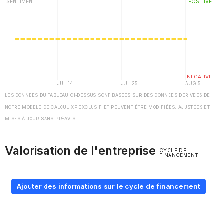
LES DONNÉES DU TABLEAU CI-DESSUS SONT BASÉES SUR DES DONNÉES DÉRIVÉES DE
NOTRE MODÈLE DE CALCUL XP EXCLUSIF ET PEUVENT ÊTRE MODIFIÉES, AJUSTÉES ET
MISES À JOUR SANS PRÉAVIS.
Valorisation de l'entreprise
CYCLE DE
FINANCEMENT
Ajouter des informations sur le cycle de financement