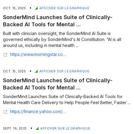
•
OCT. 15, 2025
AFFICHER SUR LE GRAPHIQUE
SonderMind Launches Suite of Clinically-
Backed AI Tools for Mental ...
Built with clinician oversight, the SonderMind AI Suite is
governed ethically by SonderMind's AI Constitution. “AI is all
around us, including in mental health ...
https://www.morningstar.com/news/business-wire/20251015890000/sondermind-launches-suite-of-clinically-backed-ai-tools-for-mental-health-care-delivery-to-help-people-feel-better-faster
•
OCT. 15, 2025
AFFICHER SUR LE GRAPHIQUE
SonderMind Launches Suite of Clinically-
Backed AI Tools for Mental ...
SonderMind Launches Suite of Clinically-Backed AI Tools for
Mental Health Care Delivery to Help People Feel Better, Faster ...
https://finance.yahoo.com/news/sondermind-launches-suite-clinically-backed-130000392.html
•
SEPT. 16, 2025
AFFICHER SUR LE GRAPHIQUE