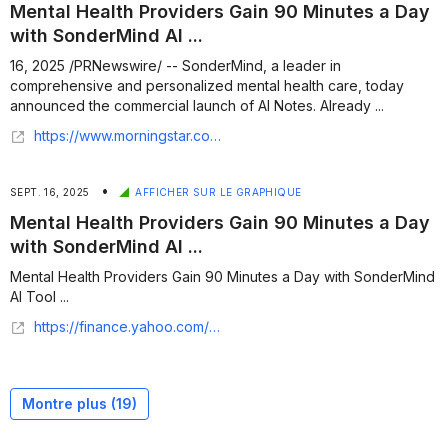
Mental Health Providers Gain 90 Minutes a Day
with SonderMind AI ...
16, 2025 /PRNewswire/ -- SonderMind, a leader in
comprehensive and personalized mental health care, today
announced the commercial launch of AI Notes. Already ...
https://www.morningstar.com/news/pr-newswire/20250916la74933/mental-health-providers-gain-90-minutes-a-day-with-sondermind-ai-tool
•
SEPT. 16, 2025
AFFICHER SUR LE GRAPHIQUE
Mental Health Providers Gain 90 Minutes a Day
with SonderMind AI ...
Mental Health Providers Gain 90 Minutes a Day with SonderMind
AI Tool ...
https://finance.yahoo.com/news/mental-health-providers-gain-90-153000994.html
Montre plus (
19
)