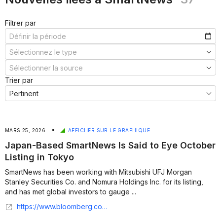
Filtrer par
Trier par
•
MARS 25, 2026
AFFICHER SUR LE GRAPHIQUE
Japan-Based SmartNews Is Said to Eye October
Listing in Tokyo
SmartNews has been working with Mitsubishi UFJ Morgan
Stanley Securities Co. and Nomura Holdings Inc. for its listing,
and has met global investors to gauge ...
https://www.bloomberg.com/news/articles/2026-03-25/japan-based-smartnews-is-said-to-eye-october-listing-in-tokyo