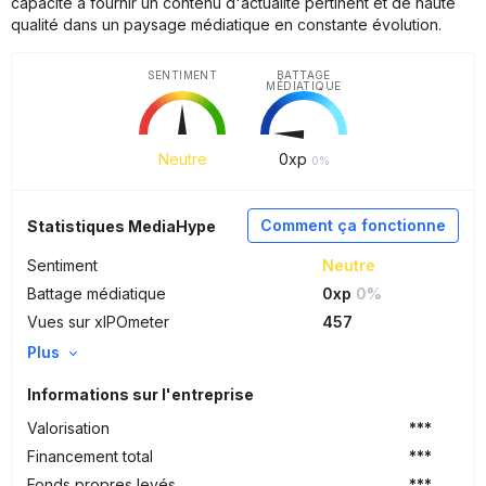
capacité à fournir un contenu d'actualité pertinent et de haute
qualité dans un paysage médiatique en constante évolution.
SENTIMENT
BATTAGE
MÉDIATIQUE
Neutre
0
xp
0%
Comment ça fonctionne
Statistiques MediaHype
Sentiment
Neutre
Battage médiatique
0xp
0%
Vues sur xIPOmeter
457
Plus
Informations sur l'entreprise
Valorisation
***
Financement total
***
Fonds propres levés
***