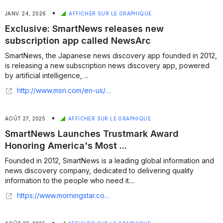
•
JANV. 24, 2026
AFFICHER SUR LE GRAPHIQUE
Exclusive: SmartNews releases new
subscription app called NewsArc
SmartNews, the Japanese news discovery app founded in 2012,
is releasing a new subscription news discovery app, powered
by artificial intelligence, ...
http://www.msn.com/en-us/money/other/exclusive-smartnews-releases-new-subscription-app-called-newsarc/ar-AA1JWQtR?apiversion=v2&domshim=1&noservercache=1&noservertelemetry=1&batchservertelemetry=1&renderwebcomponents=1&wcseo=1
•
AOÛT 27, 2025
AFFICHER SUR LE GRAPHIQUE
SmartNews Launches Trustmark Award
Honoring America's Most ...
Founded in 2012, SmartNews is a leading global information and
news discovery company, dedicated to delivering quality
information to the people who need it....
https://www.morningstar.com/news/business-wire/20250826959141/smartnews-launches-trustmark-award-honoring-americas-most-trusted-journalists-and-newsrooms
•