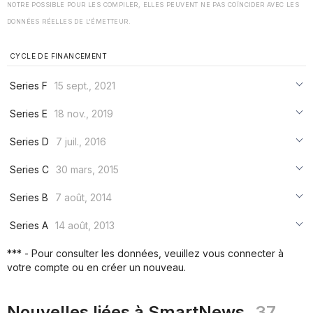
NOTRE POSSIBLE POUR LES COMPILER, ELLES PEUVENT NE PAS COÏNCIDER AVEC LES
DONNÉES RÉELLES DE L'ÉMETTEUR.
CYCLE DE FINANCEMENT
Series F
15 sept., 2021
***
Series E
18 nov., 2019
***
***
Series D
7 juil., 2016
***
***
***
Series C
30 mars, 2015
***
***
***
Series B
7 août, 2014
***
***
***
Series A
14 août, 2013
***
***
***
*** - Pour consulter les données, veuillez vous connecter à
***
votre compte ou en créer un nouveau.
***
***
Nouvelles liées à SmartNews
37