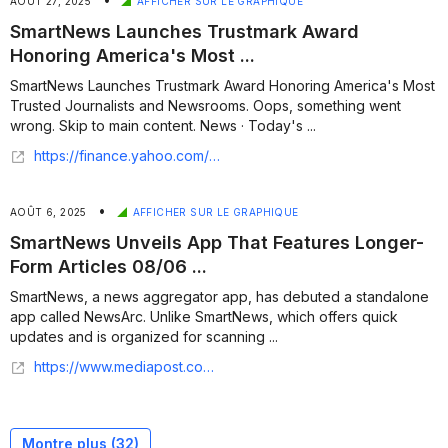
AOÛT 27, 2025
AFFICHER SUR LE GRAPHIQUE
SmartNews Launches Trustmark Award
Honoring America's Most ...
SmartNews Launches Trustmark Award Honoring America's Most
Trusted Journalists and Newsrooms. Oops, something went
wrong. Skip to main content. News · Today's ...
https://finance.yahoo.com/news/smartnews-launches-trustmark-award-honoring-130000792.html
•
AOÛT 6, 2025
AFFICHER SUR LE GRAPHIQUE
SmartNews Unveils App That Features Longer-
Form Articles 08/06 ...
SmartNews, a news aggregator app, has debuted a standalone
app called NewsArc. Unlike SmartNews, which offers quick
updates and is organized for scanning ...
https://www.mediapost.com/publications/article/407962/smartnews-unveils-app-that-features-longer-form-ar.html
Montre plus (
32
)