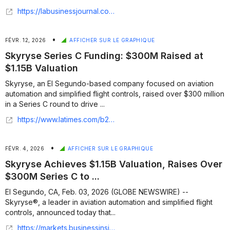
https://labusinessjournal.com/manufacturing/skyryse-soars-past-1-billion-valuation/
•
FÉVR. 12, 2026
AFFICHER SUR LE GRAPHIQUE
Skyryse Series C Funding: $300M Raised at
$1.15B Valuation
Skyryse, an El Segundo-based company focused on aviation
automation and simplified flight controls, raised over $300 million
in a Series C round to drive ...
https://www.latimes.com/b2b/space-tech/story/2026-02-12/skyryse-series-c-funding-valuation
•
FÉVR. 4, 2026
AFFICHER SUR LE GRAPHIQUE
Skyryse Achieves $1.15B Valuation, Raises Over
$300M Series C to ...
El Segundo, CA, Feb. 03, 2026 (GLOBE NEWSWIRE) --
Skyryse®, a leader in aviation automation and simplified flight
controls, announced today that...
https://markets.businessinsider.com/news/stocks/skyryse-achieves-1-15b-valuation-raises-over-300m-series-c-to-advance-certification-and-scaling-of-its-universal-operating-system-for-flight-skyos-1035779884