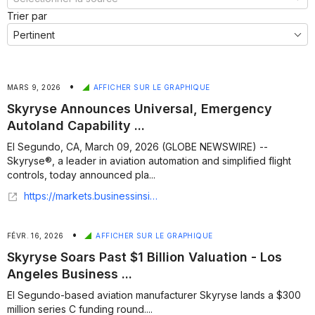
Trier par
•
MARS 9, 2026
AFFICHER SUR LE GRAPHIQUE
Skyryse Announces Universal, Emergency
Autoland Capability ...
El Segundo, CA, March 09, 2026 (GLOBE NEWSWIRE) --
Skyryse®, a leader in aviation automation and simplified flight
controls, today announced pla...
https://markets.businessinsider.com/news/stocks/skyryse-announces-universal-emergency-autoland-capability-coming-to-skyos-bringing-automated-safe-landings-to-both-helicopters-and-airplanes-1035909578
•
FÉVR. 16, 2026
AFFICHER SUR LE GRAPHIQUE
Skyryse Soars Past $1 Billion Valuation - Los
Angeles Business ...
El Segundo-based aviation manufacturer Skyryse lands a $300
million series C funding round....