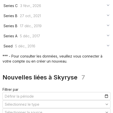
Series C
3 févr., 2026
***
Series B
27 oct., 2021
***
***
Series B
17 déc., 2019
***
***
***
Series A
5 déc., 2017
***
***
***
Seed
5 déc., 2016
***
***
***
*** - Pour consulter les données, veuillez vous connecter à
***
votre compte ou en créer un nouveau.
***
***
Nouvelles liées à Skyryse
7
Filtrer par