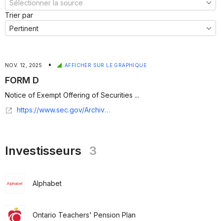
Trier par
•
NOV. 12, 2025
AFFICHER SUR LE GRAPHIQUE
FORM D
Notice of Exempt Offering of Securities ...
https://www.sec.gov/Archives/edgar/data/1768502/000176850225000004/xslFormDX01/primary_doc.xml
Investisseurs
3
Alphabet
Ontario Teachers' Pension Plan