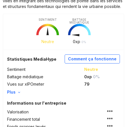
villes en intégrant des technologies de pointe dans les services
et structures fondamentaux qui rendent la vie urbaine possible.
SENTIMENT
BATTAGE
MÉDIATIQUE
Neutre
0
xp
0%
Comment ça fonctionne
Statistiques MediaHype
Sentiment
Neutre
Battage médiatique
0xp
0%
Vues sur xIPOmeter
79
Plus
Informations sur l'entreprise
Valorisation
***
Financement total
***
Fonds propres levés
***