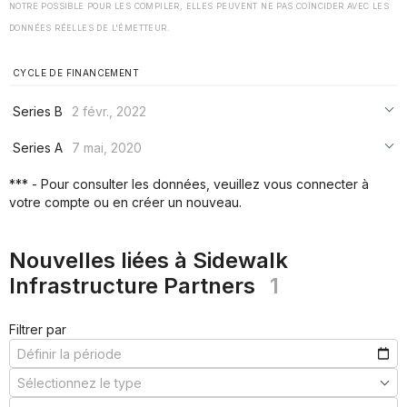
NOTRE POSSIBLE POUR LES COMPILER, ELLES PEUVENT NE PAS COÏNCIDER AVEC LES
DONNÉES RÉELLES DE L'ÉMETTEUR.
CYCLE DE FINANCEMENT
Series B
2 févr., 2022
***
Series A
7 mai, 2020
***
***
*** - Pour consulter les données, veuillez vous connecter à
***
votre compte ou en créer un nouveau.
***
***
Nouvelles liées à Sidewalk
Infrastructure Partners
1
Filtrer par