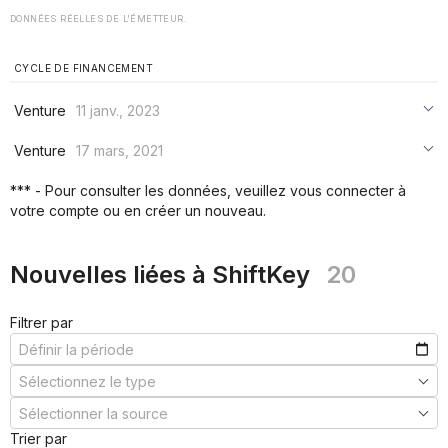
DONNÉES RÉELLES DE L'ÉMETTEUR.
CYCLE DE FINANCEMENT
Venture
11 janv., 2023
***
Venture
17 mars, 2021
***
***
*** - Pour consulter les données, veuillez vous connecter à
***
votre compte ou en créer un nouveau.
***
***
Nouvelles liées à ShiftKey
20
Filtrer par
Trier par