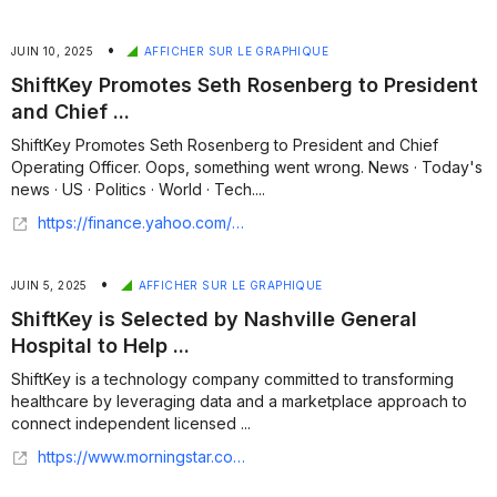
•
JUIN 10, 2025
AFFICHER SUR LE GRAPHIQUE
ShiftKey Promotes Seth Rosenberg to President
and Chief ...
ShiftKey Promotes Seth Rosenberg to President and Chief
Operating Officer. Oops, something went wrong. News · Today's
news · US · Politics · World · Tech....
https://finance.yahoo.com/news/shiftkey-promotes-seth-rosenberg-president-143000368.html
•
JUIN 5, 2025
AFFICHER SUR LE GRAPHIQUE
ShiftKey is Selected by Nashville General
Hospital to Help ...
ShiftKey is a technology company committed to transforming
healthcare by leveraging data and a marketplace approach to
connect independent licensed ...
https://www.morningstar.com/news/globe-newswire/9463405/shiftkey-is-selected-by-nashville-general-hospital-to-help-champion-local-independent-nurses-and-support-the-community