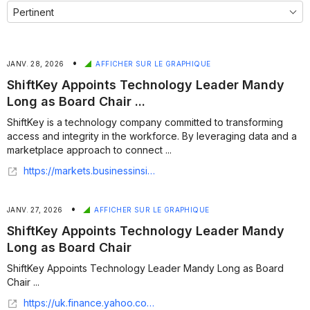
•
JANV. 28, 2026
AFFICHER SUR LE GRAPHIQUE
ShiftKey Appoints Technology Leader Mandy
Long as Board Chair ...
ShiftKey is a technology company committed to transforming
access and integrity in the workforce. By leveraging data and a
marketplace approach to connect ...
https://markets.businessinsider.com/news/stocks/shiftkey-appoints-technology-leader-mandy-long-as-board-chair-1035750446
•
JANV. 27, 2026
AFFICHER SUR LE GRAPHIQUE
ShiftKey Appoints Technology Leader Mandy
Long as Board Chair
ShiftKey Appoints Technology Leader Mandy Long as Board
Chair ...
https://uk.finance.yahoo.com/news/shiftkey-appoints-technology-leader-mandy-150000943.html