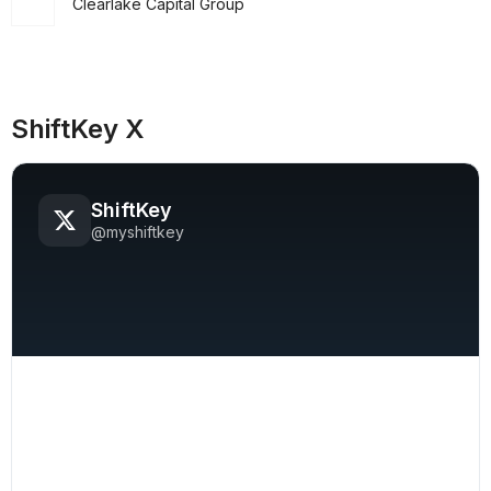
Clearlake Capital Group
ShiftKey X
ShiftKey
@myshiftkey