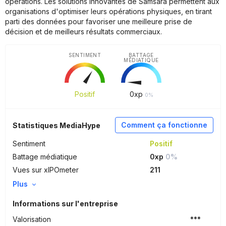
opérations. Les solutions innovantes de Samsara permettent aux
organisations d'optimiser leurs opérations physiques, en tirant
parti des données pour favoriser une meilleure prise de
décision et de meilleurs résultats commerciaux.
SENTIMENT
BATTAGE
MÉDIATIQUE
Positif
0
xp
0%
Comment ça fonctionne
Statistiques MediaHype
Sentiment
Positif
Battage médiatique
0xp
0%
Vues sur xIPOmeter
211
Plus
Informations sur l'entreprise
Valorisation
***