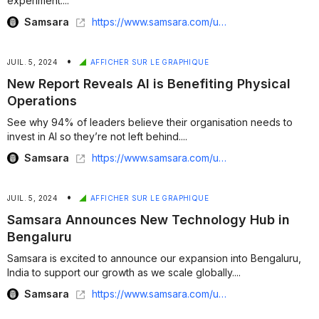
experiment....
Samsara
https://www.samsara.com/uk/blog/samsara-sends-its-fleet-enterprise-technology-to-space
•
JUIL. 5, 2024
AFFICHER SUR LE GRAPHIQUE
New Report Reveals AI is Benefiting Physical
Operations
See why 94% of leaders believe their organisation needs to
invest in AI so they’re not left behind....
Samsara
https://www.samsara.com/uk/blog/state-of-connected-operations-report-ai
•
JUIL. 5, 2024
AFFICHER SUR LE GRAPHIQUE
Samsara Announces New Technology Hub in
Bengaluru
Samsara is excited to announce our expansion into Bengaluru,
India to support our growth as we scale globally....
Samsara
https://www.samsara.com/uk/blog/samsara-bengaluru-technology-hub