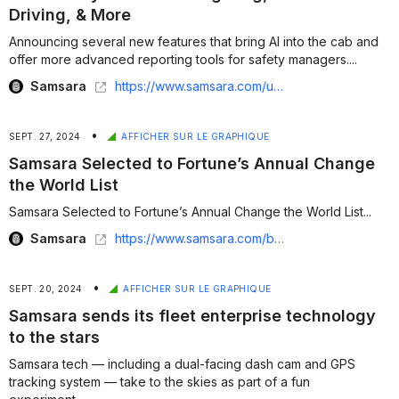
Driving, & More
Announcing several new features that bring AI into the cab and
offer more advanced reporting tools for safety managers....
Samsara
https://www.samsara.com/uk/blog/seguridad-flotas-nuevas-funcionalidades-camaras
•
SEPT. 27, 2024
AFFICHER SUR LE GRAPHIQUE
Samsara Selected to Fortune’s Annual Change
the World List
Samsara Selected to Fortune’s Annual Change the World List...
Samsara
https://www.samsara.com/blog/fortunes-annual-change-the-world
•
SEPT. 20, 2024
AFFICHER SUR LE GRAPHIQUE
Samsara sends its fleet enterprise technology
to the stars
Samsara tech — including a dual-facing dash cam and GPS
tracking system — take to the skies as part of a fun