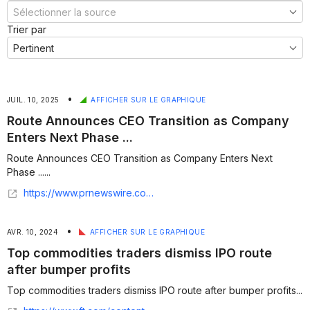
Trier par
•
JUIL. 10, 2025
AFFICHER SUR LE GRAPHIQUE
Route Announces CEO Transition as Company
Enters Next Phase ...
Route Announces CEO Transition as Company Enters Next
Phase ......
https://www.prnewswire.com/news-releases/route-announces-ceo-transition-as-company-enters-next-phase-of-growth-302502586.html
•
AVR. 10, 2024
AFFICHER SUR LE GRAPHIQUE
Top commodities traders dismiss IPO route
after bumper profits
Top commodities traders dismiss IPO route after bumper profits...