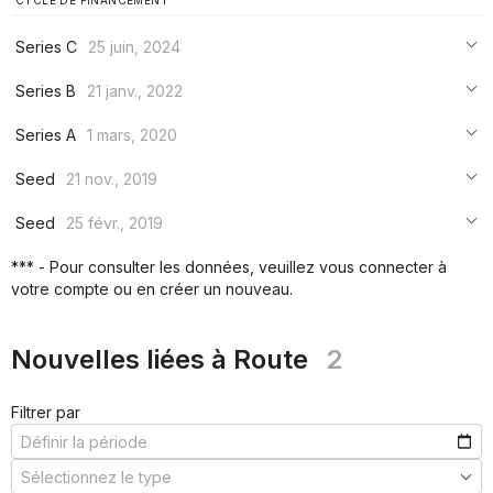
CYCLE DE FINANCEMENT
Series C
25 juin, 2024
***
Series B
21 janv., 2022
***
***
Series A
1 mars, 2020
***
***
***
Seed
21 nov., 2019
***
***
***
Seed
25 févr., 2019
***
***
***
*** - Pour consulter les données, veuillez vous connecter à
***
votre compte ou en créer un nouveau.
***
***
Nouvelles liées à Route
2
Filtrer par