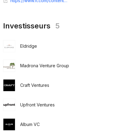
https://www.ft.com/content/4c6e823f-84ab-4185-bce3-303c9bf2fad1
Investisseurs
5
Eldridge
Madrona Venture Group
Craft Ventures
Upfront Ventures
Album VC