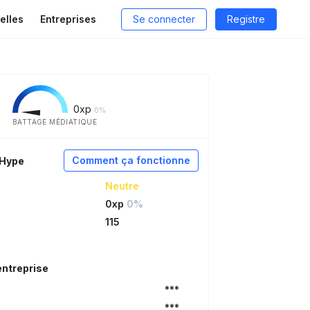
elles
Entreprises
Se connecter
Registre
0
xp
0%
BATTAGE MÉDIATIQUE
Comment ça fonctionne
aHype
Neutre
0xp
0%
115
entreprise
***
***