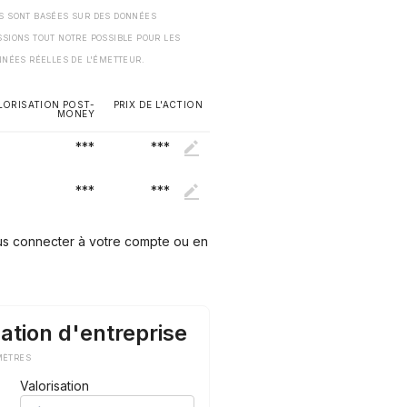
ES SONT BASÉES SUR DES DONNÉES
SSIONS TOUT NOTRE POSSIBLE POUR LES
NNÉES RÉELLES DE L'ÉMETTEUR.
LORISATION POST-
PRIX DE L'ACTION
MONEY
***
***
***
***
ous connecter à votre compte ou en
ation d'entreprise
MÈTRES
Valorisation