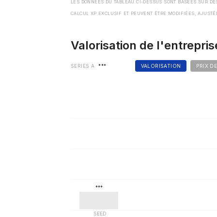
LES DONNÉES DU TABLEAU CI-DESSUS SONT BASÉES SUR DE
CALCUL XP EXCLUSIF ET PEUVENT ÊTRE MODIFIÉES, AJUSTÉ
Valorisation de l'entrepris
SERIES A
***
VALORISATION
PRIX D