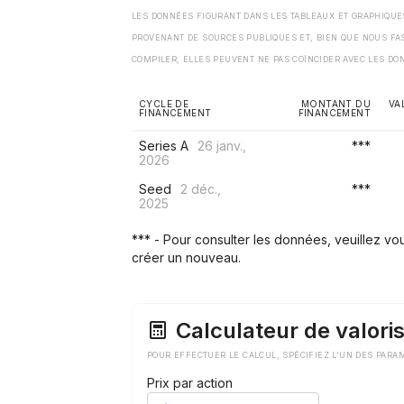
LES DONNÉES FIGURANT DANS LES TABLEAUX ET GRAPHIQU
PROVENANT DE SOURCES PUBLIQUES ET, BIEN QUE NOUS FA
COMPILER, ELLES PEUVENT NE PAS COÏNCIDER AVEC LES DO
CYCLE DE
MONTANT DU
VA
FINANCEMENT
FINANCEMENT
Series A
26 janv.,
***
2026
Seed
2 déc.,
***
2025
*** - Pour consulter les données, veuillez v
créer un nouveau.
Calculateur de valoris
POUR EFFECTUER LE CALCUL, SPÉCIFIEZ L'UN DES PARA
Prix par action