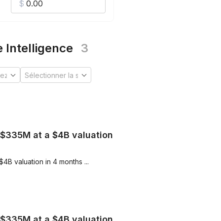
e Intelligence
3
d $335M at a $4B valuation
4B valuation in 4 months ...
d $335M at a $4B valuation