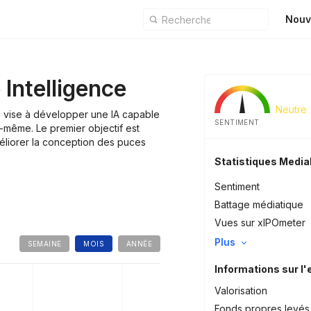
Nouv
 Intelligence
Neutre
ce vise à développer une IA capable
SENTIMENT
e-même. Le premier objectif est
améliorer la conception des puces
Statistiques Medi
Sentiment
Battage médiatique
Vues sur xIPOmeter
Plus
SEMAINE
MOIS
ANNÉE
Informations sur l'
Valorisation
Fonds propres levés