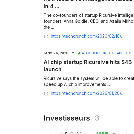
in 4 ...
The co-founders of startup Ricursive Intelli
founders. Anna Goldie, CEO, and Azalia Mirho
the ...
https://techcrunch.com/2026/02/16/how-ricursive-intelligence-raised-335m-at-a-4b-valuation-in-4-months/
•
JANV. 26, 2026
AFFICHER SUR LE GRAPHIQUE
AI chip startup Ricursive hits $4B
launch
Ricursive says the system will be able to creat
speed up AI chip improvements ...
https://techcrunch.com/2026/01/26/ai-chip-startup-ricursive-hits-4b-valuation-two-months-after-launch/
Investisseurs
3
Lightspeed