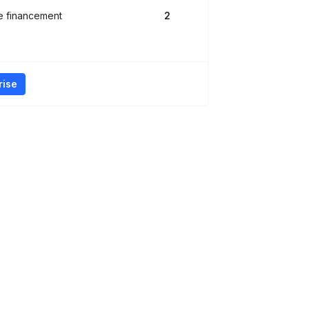
e financement
2
rise