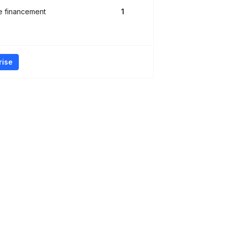
e financement
1
rise