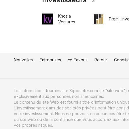
Khosla
Premji Inv
Ventures
Nouvelles
Entreprises
Favoris
Retour
Conditio
Les informations fournies sur Xipometer.com (le "site web") s
exclusivement aux personnes non américaines.
Le contenu du site Web est fourni à titre d'information uniq
L'investissement dans des sociétés privées peut être consid
votre investissement. Nous ne pouvons en aucun cas être te
du site web ou de la confiance que vous accordez aux informat
vos propres risques.