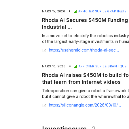
•
MARS 15, 2026
AFFICHER SUR LE GRAPHIQUE
Rhoda AI Secures $450M Funding
Industrial ...
In a move set to electrify the robotics indus
of the largest early-stage investments in human
https://usaherald.com/rhoda-ai-secures-450m-funding-to-power-next-gen-industrial-robots/
•
MARS 10, 2026
AFFICHER SUR LE GRAPHIQUE
Rhoda AI raises $450M to build f
that learn from internet videos
Teleoperation can give a robot a framework t
https://siliconangle.com/2026/03/10/rhoda-ai-raises-450m-build-foundational-robotics-models-learn-internet-videos/
Investisseurs
2