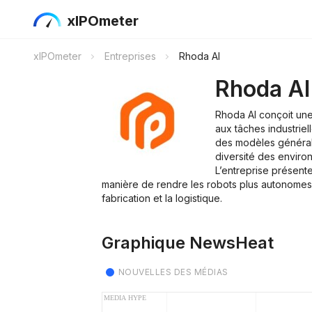
xIPOmeter
xIPOmeter
Entreprises
Rhoda AI
Rhoda AI
Rhoda AI conçoit une
aux tâches industriel
des modèles générali
diversité des envir
L’entreprise présen
manière de rendre les robots plus autonomes d
fabrication et la logistique.
Graphique NewsHeat
NOUVELLES DES MÉDIAS