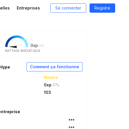
elles
Entreprises
Se connecter
Registre
0
xp
0%
BATTAGE MÉDIATIQUE
Comment ça fonctionne
aHype
Neutre
0xp
0%
103
entreprise
***
***