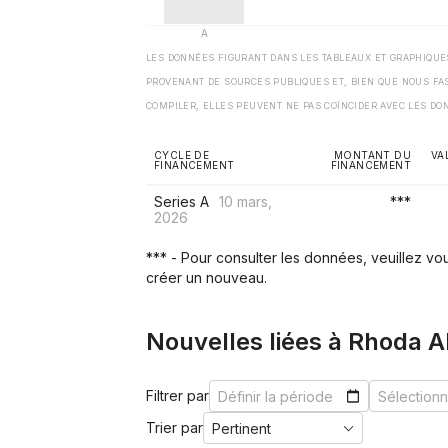
LES DONNÉES FIGURANT DANS LES TABLEAUX ET GRAPHIQU
PROVENANT DE SOURCES PUBLIQUES ET, BIEN QUE NOUS FA
COMPILER, ELLES PEUVENT NE PAS COÏNCIDER AVEC LES DO
CYCLE DE
MONTANT DU
VA
FINANCEMENT
FINANCEMENT
Series A
10 mars,
***
2026
*** - Pour consulter les données, veuillez v
créer un nouveau.
Nouvelles liées à Rhoda A
Filtrer par
Trier par