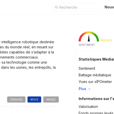
Nouv
Neutre
 intelligence robotique destinée
SENTIMENT
les du monde réel, en misant sur
stes capables de s’adapter à la
onnements commerciaux.
Statistiques Medi
te sa technologie comme une
ans les usines, les entrepôts, la
Sentiment
Battage médiatique
Vues sur xIPOmeter
Plus
Informations sur l'
SEMAINE
MOIS
ANNÉE
Valorisation
Fonds propres levés