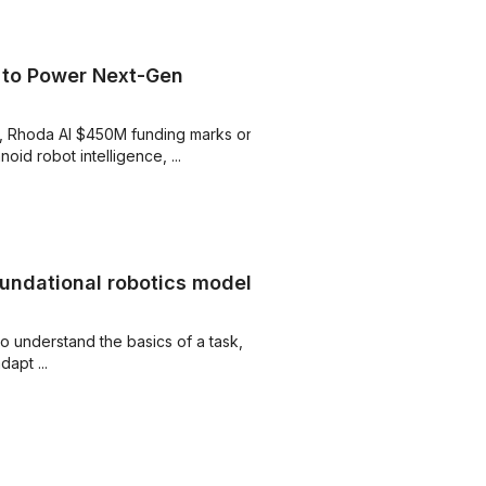
 to Power Next-Gen
try, Rhoda AI $450M funding marks one
oid robot intelligence, ...
oundational robotics models
o understand the basics of a task,
but it cannot give a robot the wherewithal to adapt ...