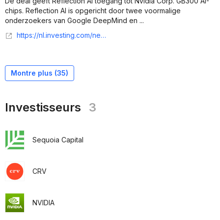
De deal geeft Reflection AI toegang tot Nvidia Corp. GB300 AI-
chips. Reflection AI is opgericht door twee voormalige
onderzoekers van Google DeepMind en ...
https://nl.investing.com/news/stock-market-news/nebius-verkoopt-voor-meer-dan--1-mld-rekenkracht-aan-reflection-ai-93CH-855076
Montre plus (
35
)
Investisseurs
3
Sequoia Capital
CRV
NVIDIA