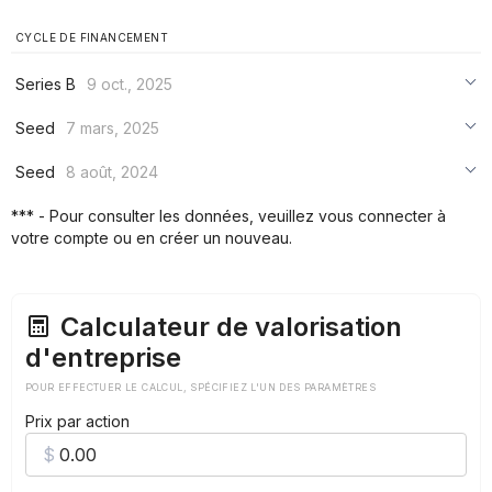
CYCLE DE FINANCEMENT
Series B
9 oct., 2025
***
Seed
7 mars, 2025
***
***
Seed
8 août, 2024
***
***
***
*** - Pour consulter les données, veuillez vous connecter à
***
votre compte ou en créer un nouveau.
***
***
Calculateur de valorisation
d'entreprise
POUR EFFECTUER LE CALCUL, SPÉCIFIEZ L'UN DES PARAMÈTRES
Prix par action