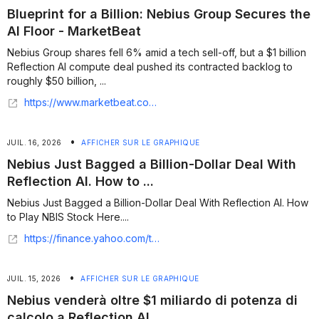
Blueprint for a Billion: Nebius Group Secures the
AI Floor - MarketBeat
Nebius Group shares fell 6% amid a tech sell-off, but a $1 billion
Reflection AI compute deal pushed its contracted backlog to
roughly $50 billion, ...
https://www.marketbeat.com/articles/blueprint-for-a-billion-nebius-group-secures-the-ai-floor/
•
JUIL. 16, 2026
AFFICHER SUR LE GRAPHIQUE
Nebius Just Bagged a Billion-Dollar Deal With
Reflection AI. How to ...
Nebius Just Bagged a Billion-Dollar Deal With Reflection AI. How
to Play NBIS Stock Here....
https://finance.yahoo.com/technology/ai/articles/nebius-just-bagged-billion-dollar-153735058.html
•
JUIL. 15, 2026
AFFICHER SUR LE GRAPHIQUE
Nebius venderà oltre $1 miliardo di potenza di
calcolo a Reflection AI