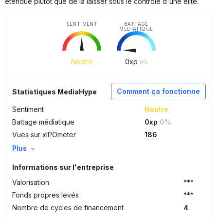
étendue plutôt que de la laisser sous le contrôle d'une élite.
SENTIMENT
BATTAGE
MÉDIATIQUE
Neutre
0
xp
0%
Comment ça fonctionne
Statistiques MediaHype
Sentiment
Neutre
Battage médiatique
0xp
0%
Vues sur xIPOmeter
186
Plus
Informations sur l'entreprise
Valorisation
***
Fonds propres levés
***
Nombre de cycles de financement
4