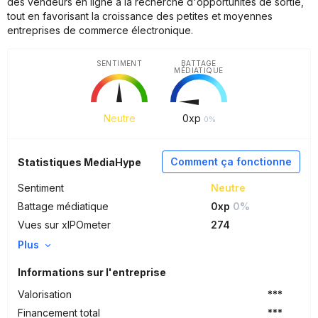
des vendeurs en ligne à la recherche d'opportunités de sortie,
tout en favorisant la croissance des petites et moyennes
entreprises de commerce électronique.
SENTIMENT
BATTAGE
MÉDIATIQUE
Neutre
0
xp
0%
Comment ça fonctionne
Statistiques MediaHype
Sentiment
Neutre
Battage médiatique
0xp
0%
Vues sur xIPOmeter
274
Plus
Informations sur l'entreprise
Valorisation
***
Financement total
***