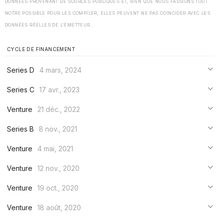
DONNÉES PROVENANT DE SOURCES PUBLIQUES ET, BIEN QUE NOUS FASSIONS TOUT
NOTRE POSSIBLE POUR LES COMPILER, ELLES PEUVENT NE PAS COÏNCIDER AVEC LES
DONNÉES RÉELLES DE L'ÉMETTEUR.
CYCLE DE FINANCEMENT
Series D
4 mars, 2024
***
Series C
17 avr., 2023
***
***
Venture
21 déc., 2022
***
***
***
Series B
8 nov., 2021
***
***
***
Venture
4 mai, 2021
***
***
***
Venture
12 nov., 2020
***
***
***
Venture
19 oct., 2020
***
***
***
Venture
18 août, 2020
***
***