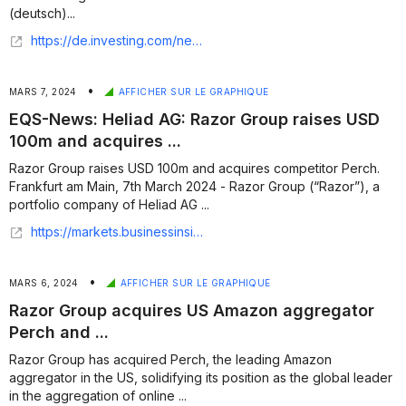
(deutsch)...
https://de.investing.com/news/economy/eqsnews-heliad-ag-razor-group-schliest-usd-100-mio-finanzierungsrunde-ab-und-ubernimmt-wettbewerber-perch-deutsch-2570562
•
MARS 7, 2024
AFFICHER SUR LE GRAPHIQUE
EQS-News: Heliad AG: Razor Group raises USD
100m and acquires ...
Razor Group raises USD 100m and acquires competitor Perch.
Frankfurt am Main, 7th March 2024 - Razor Group (“Razor”), a
portfolio company of Heliad AG ...
https://markets.businessinsider.com/news/stocks/eqs-news-heliad-ag-razor-group-raises-usd-100m-and-acquires-competitor-perch-1033141464
•
MARS 6, 2024
AFFICHER SUR LE GRAPHIQUE
Razor Group acquires US Amazon aggregator
Perch and ...
Razor Group has acquired Perch, the leading Amazon
aggregator in the US, solidifying its position as the global leader
in the aggregation of online ...