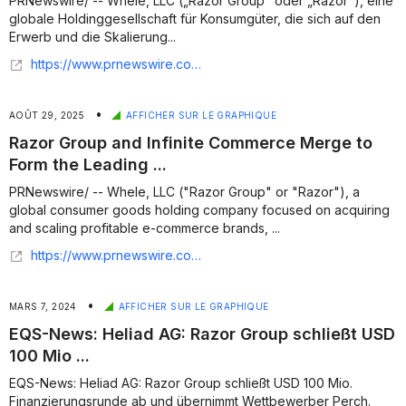
PRNewswire/ -- Whele, LLC („Razor Group" oder „Razor"), eine
globale Holdinggesellschaft für Konsumgüter, die sich auf den
Erwerb und die Skalierung...
https://www.prnewswire.com/de/pressemitteilungen/razor-group-und-infinite-commerce-fusionieren-und-bilden-so-den-fuhrenden-konsolidierer-im-fba-aggregatorbereich-302540894.html
•
AOÛT 29, 2025
AFFICHER SUR LE GRAPHIQUE
Razor Group and Infinite Commerce Merge to
Form the Leading ...
PRNewswire/ -- Whele, LLC ("Razor Group" or "Razor"), a
global consumer goods holding company focused on acquiring
and scaling profitable e-commerce brands, ...
https://www.prnewswire.com/news-releases/razor-group-and-infinite-commerce-merge-to-form-the-leading-consolidator-in-the-fba-aggregator-space-302540500.html
•
MARS 7, 2024
AFFICHER SUR LE GRAPHIQUE
EQS-News: Heliad AG: Razor Group schließt USD
100 Mio ...
EQS-News: Heliad AG: Razor Group schließt USD 100 Mio.
Finanzierungsrunde ab und übernimmt Wettbewerber Perch.