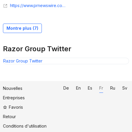
https://www.prnewswire.com/news-releases/razor-group-acquires-us-amazon-aggregator-perch-and-announces-series-d-financing-round-302080402.html
Montre plus (
7
)
Razor Group Twitter
Razor Group Twitter
De
En
Es
Fr
Ru
Sv
Nouvelles
Entreprises
Favoris
Retour
Conditions d'utilisation