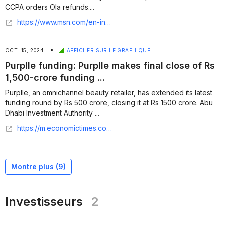
CCPA orders Ola refunds....
https://www.msn.com/en-in/money/news/purplle-s-extended-fundraise-vcs-increased-scrutiny/ar-AA1seXlU
•
OCT. 15, 2024
AFFICHER SUR LE GRAPHIQUE
Purplle funding: Purplle makes final close of Rs
1,500-crore funding ...
Purplle, an omnichannel beauty retailer, has extended its latest
funding round by Rs 500 crore, closing it at Rs 1500 crore. Abu
Dhabi Investment Authority ...
https://m.economictimes.com/tech/funding/purplle-makes-final-close-of-rs-1500-crore-funding-in-round-led-by-abu-dhabi-investment-authority/articleshow/114210515.cms
Montre plus (
9
)
Investisseurs
2