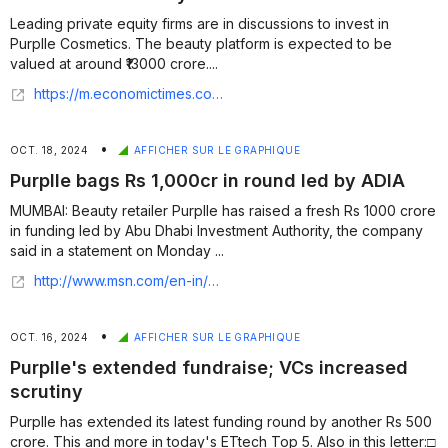
Leading private equity firms are in discussions to invest in
Purplle Cosmetics. The beauty platform is expected to be
valued at around ₹13000 crore....
https://m.economictimes.com/industry/cons-products/fmcg/private-equity-finds-beauty-in-purplle-cosmetics-minority-stake-deal-could-value-platform-at-1-5-billion/articleshow/126709729.cms
•
OCT. 18, 2024
AFFICHER SUR LE GRAPHIQUE
Purplle bags Rs 1,000cr in round led by ADIA
MUMBAI: Beauty retailer Purplle has raised a fresh Rs 1000 crore
in funding led by Abu Dhabi Investment Authority, the company
said in a statement on Monday ...
http://www.msn.com/en-in/money/topstories/purplle-bags-rs-1-000cr-in-round-led-by-adia/ar-BB1peqaH?ocid=finance-verthp-feeds&apiversion=v2&noservercache=1&domshim=1&renderwebcomponents=1&wcseo=1&batchservertelemetry=1&noservertelemetry=1
•
OCT. 16, 2024
AFFICHER SUR LE GRAPHIQUE
Purplle's extended fundraise; VCs increased
scrutiny
Purplle has extended its latest funding round by another Rs 500
crore. This and more in today's ETtech Top 5. Also in this letter:□