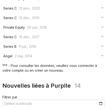
***
***
***
Series C
13 janv., 2020
***
***
***
Series C
12 déc., 2019
***
***
***
Private Equity
20 juin, 2018
***
***
***
Series C
15 déc., 2017
***
***
***
Series B
11 juil., 2016
***
***
***
Angel
2 mai, 2014
***
***
***
*** - Pour consulter les données, veuillez vous connecter à
***
votre compte ou en créer un nouveau.
***
***
Nouvelles liées à Purplle
14
Filtrer par