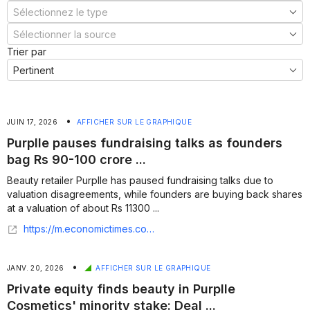
Trier par
•
JUIN 17, 2026
AFFICHER SUR LE GRAPHIQUE
Purplle pauses fundraising talks as founders
bag Rs 90-100 crore ...
Beauty retailer Purplle has paused fundraising talks due to
valuation disagreements, while founders are buying back shares
at a valuation of about Rs 11300 ...
https://m.economictimes.com/tech/funding/purplle-pauses-fundraising-talks-as-founders-bag-rs-90-100-crore-stake/articleshow/131753707.cms
•
JANV. 20, 2026
AFFICHER SUR LE GRAPHIQUE
Private equity finds beauty in Purplle
Cosmetics' minority stake: Deal ...