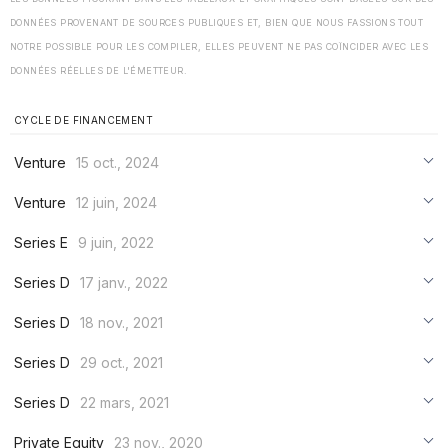
DONNÉES PROVENANT DE SOURCES PUBLIQUES ET, BIEN QUE NOUS FASSIONS TOUT
NOTRE POSSIBLE POUR LES COMPILER, ELLES PEUVENT NE PAS COÏNCIDER AVEC LES
DONNÉES RÉELLES DE L'ÉMETTEUR.
CYCLE DE FINANCEMENT
Venture
15 oct., 2024
***
Venture
12 juin, 2024
***
***
Series E
9 juin, 2022
***
***
***
Series D
17 janv., 2022
***
***
***
Series D
18 nov., 2021
***
***
***
Series D
29 oct., 2021
***
***
***
Series D
22 mars, 2021
***
***
***
Private Equity
23 nov., 2020