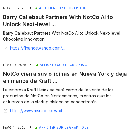
•
NOV. 18, 2025
AFFICHER SUR LE GRAPHIQUE
Barry Callebaut Partners With NotCo AI to
Unlock Next-level ...
Barry Callebaut Partners With NotCo AI to Unlock Next-level
Chocolate Innovation ...
https://finance.yahoo.com/news/barry-callebaut-partners-notco-ai-120300678.html
•
FÉVR. 15, 2025
AFFICHER SUR LE GRAPHIQUE
NotCo cierra sus oficinas en Nueva York y deja
en manos de Kraft ...
La empresa Kraft Heinz se hará cargo de la venta de los
productos de NotCo en Norteamérica, mientras que los
esfuerzos de la startup chilena se concentrarán ...
https://www.msn.com/es-xl/noticias/other/notco-cierra-sus-oficinas-en-nueva-york-y-deja-en-manos-de-kraft-heinz-sus-operaciones-en-estados-unidos-y-canad%C3%A1/ar-AA1ypbj7
•
FÉVR. 11, 2025
AFFICHER SUR LE GRAPHIQUE