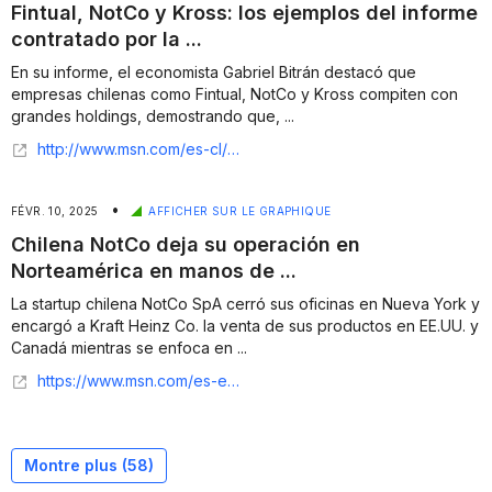
Fintual, NotCo y Kross: los ejemplos del informe
contratado por la ...
En su informe, el economista Gabriel Bitrán destacó que
empresas chilenas como Fintual, NotCo y Kross compiten con
grandes holdings, demostrando que, ...
http://www.msn.com/es-cl/noticias/other/fintual-notco-y-kross-los-ejemplos-del-informe-contratado-por-la-cpc-por-investigaci%C3%B3n-de-concentraci%C3%B3n-econ%C3%B3mica/ar-AA1yBgsk?apiversion=v2&noservercache=1&domshim=1&renderwebcomponents=1&wcseo=1&batchservertelemetry=1&noservertelemetry=1
•
FÉVR. 10, 2025
AFFICHER SUR LE GRAPHIQUE
Chilena NotCo deja su operación en
Norteamérica en manos de ...
La startup chilena NotCo SpA cerró sus oficinas en Nueva York y
encargó a Kraft Heinz Co. la venta de sus productos en EE.UU. y
Canadá mientras se enfoca en ...
https://www.msn.com/es-es/dinero/noticias/chilena-notco-deja-su-operaci%C3%B3n-en-norteam%C3%A9rica-en-manos-de-kraft-heinz/ar-AA1yoY7N
Montre plus (
58
)