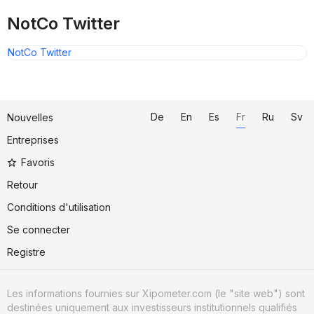
NotCo Twitter
NotCo Twitter
De
En
Es
Fr
Ru
Sv
Nouvelles
Entreprises
Favoris
Retour
Conditions d'utilisation
Se connecter
Registre
Les informations fournies sur Xipometer.com (le "site web") sont
destinées uniquement aux investisseurs institutionnels qualifiés