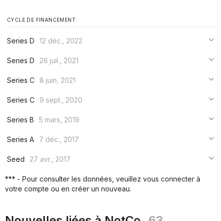
CYCLE DE FINANCEMENT
Series D
12 déc., 2022
***
Series D
26 juil., 2021
***
***
Series C
8 juin, 2021
***
***
***
Series C
9 sept., 2020
***
***
***
Series B
5 mars, 2019
***
***
***
Series A
7 déc., 2017
***
***
***
Seed
27 avr., 2017
***
***
***
*** - Pour consulter les données, veuillez vous connecter à
***
votre compte ou en créer un nouveau.
***
***
Nouvelles liées à NotCo
63