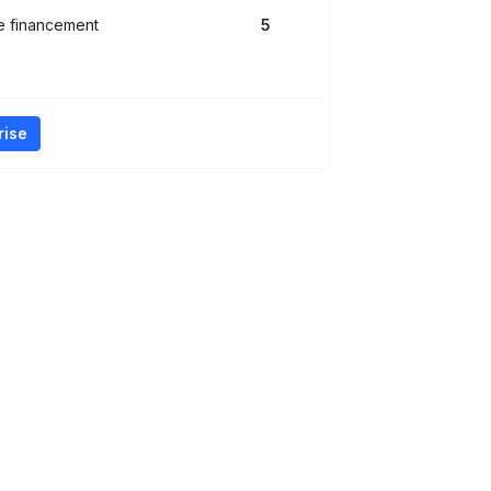
e financement
5
rise