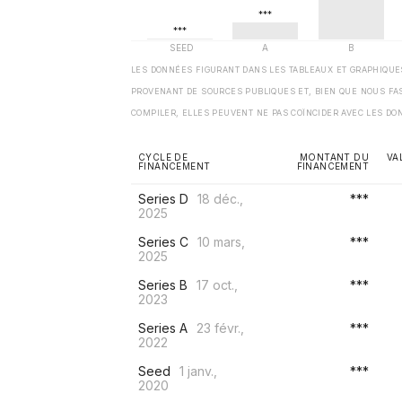
LES DONNÉES FIGURANT DANS LES TABLEAUX ET GRAPHIQU
PROVENANT DE SOURCES PUBLIQUES ET, BIEN QUE NOUS FA
COMPILER, ELLES PEUVENT NE PAS COÏNCIDER AVEC LES DO
CYCLE DE
MONTANT DU
VA
FINANCEMENT
FINANCEMENT
Series D
18 déc.,
***
2025
Series C
10 mars,
***
2025
Series B
17 oct.,
***
2023
Series A
23 févr.,
***
2022
Seed
1 janv.,
***
2020