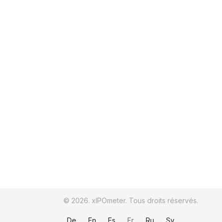
© 2026. xIPOmeter. Tous droits réservés.
De
En
Es
Fr
Ru
Sv