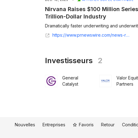
Nirvana Raises $100 Million Series
Trillion-Dollar Industry
https://www.prnewswire.com/news-releases/nirvana-raises-100-million-series-d-to-further-redefine-trillion-dollar-industry-302645840.html
Investisseurs
2
General
Valor Equi
Catalyst
Partners
Nouvelles
Entreprises
Favoris
Retour
Conditio