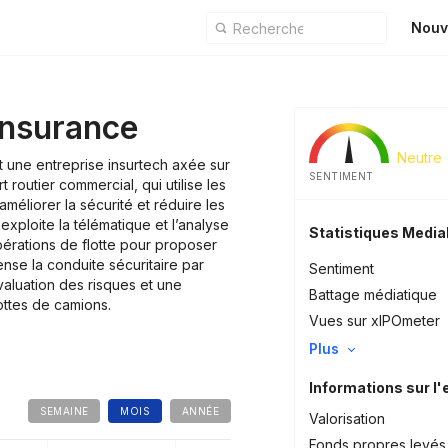
Nouv
Insurance
Neutre
t une entreprise insurtech axée sur
SENTIMENT
rt routier commercial, qui utilise les
améliorer la sécurité et réduire les
exploite la télématique et l’analyse
Statistiques Medi
érations de flotte pour proposer
se la conduite sécuritaire par
Sentiment
valuation des risques et une
Battage médiatique
lottes de camions.
Vues sur xIPOmeter
Plus
Informations sur l'
SEMAINE
MOIS
ANNÉE
Valorisation
Fonds propres levés