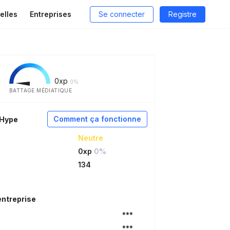
elles
Entreprises
Se connecter
Registre
0
xp
0%
BATTAGE MÉDIATIQUE
Comment ça fonctionne
aHype
Neutre
0xp
0%
134
entreprise
***
***