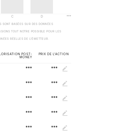
ES SONT BASÉES SUR DES DONNÉES
SSIONS TOUT NOTRE POSSIBLE POUR LES
NNÉES RÉELLES DE L'ÉMETTEUR.
LORISATION POST-
PRIX DE L'ACTION
MONEY
***
***
***
***
***
***
***
***
***
***