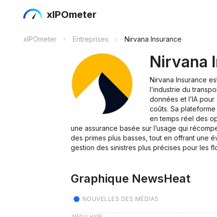
xIPOmeter
xIPOmeter
Entreprises
Nirvana Insurance
Nirvana 
Nirvana Insurance es
l’industrie du transpo
données et l’IA pour 
coûts. Sa plateforme 
en temps réel des op
une assurance basée sur l’usage qui récompen
des primes plus basses, tout en offrant une é
gestion des sinistres plus précises pour les f
Graphique NewsHeat
NOUVELLES DES MÉDIAS