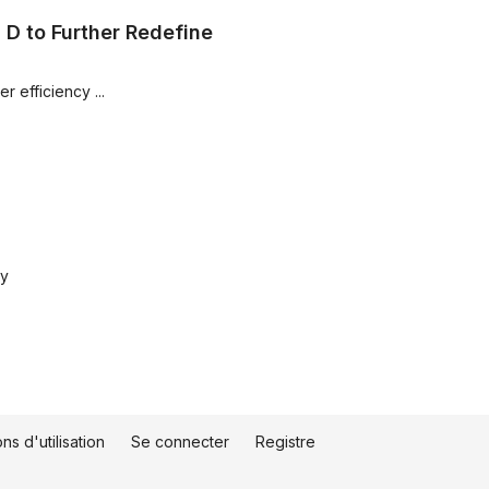
 D to Further Redefine
Dramatically faster underwriting and underwriter efficiency ...
ty
ns d'utilisation
Se connecter
Registre