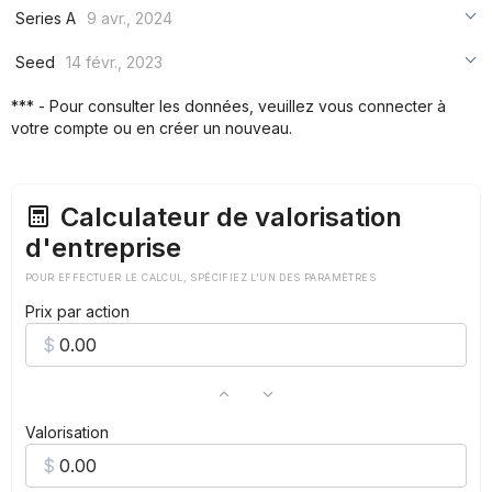
Series A
9 avr., 2024
***
Seed
14 févr., 2023
***
***
*** - Pour consulter les données, veuillez vous connecter à
***
votre compte ou en créer un nouveau.
***
***
Calculateur de valorisation
d'entreprise
POUR EFFECTUER LE CALCUL, SPÉCIFIEZ L'UN DES PARAMÈTRES
Prix par action
Valorisation