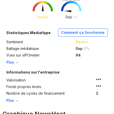
Neutre
0
xp
0%
Comment ça fonctionne
Statistiques MediaHype
Sentiment
Neutre
Battage médiatique
0xp
0%
Vues sur xIPOmeter
94
Plus
Informations sur l'entreprise
Valorisation
***
Fonds propres levés
***
Nombre de cycles de financement
2
Plus
Graphique NewsHeat