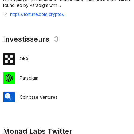
round led by Paradigm with ...
https://fortune.com/crypto/2024/04/09/monad-paradigm-greenoaks-jump-crypto-funding-225-million/
Investisseurs
3
OKX
Paradigm
Coinbase Ventures
Monad Labs Twitter