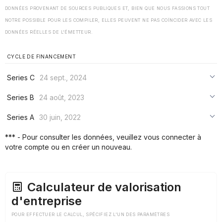
DONNÉES PROVENANT DE SOURCES PUBLIQUES ET, BIEN QUE NOUS FASSIONS TOUT
NOTRE POSSIBLE POUR LES COMPILER, ELLES PEUVENT NE PAS COÏNCIDER AVEC LES
DONNÉES RÉELLES DE L'ÉMETTEUR.
CYCLE DE FINANCEMENT
Series C
24 sept., 2024
***
Series B
24 août, 2023
***
***
Series A
30 juin, 2022
***
***
***
*** - Pour consulter les données, veuillez vous connecter à
***
votre compte ou en créer un nouveau.
***
***
Calculateur de valorisation
d'entreprise
POUR EFFECTUER LE CALCUL, SPÉCIFIEZ L'UN DES PARAMÈTRES