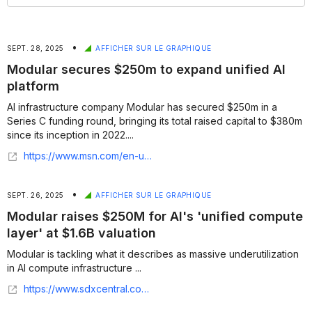
•
SEPT. 28, 2025
AFFICHER SUR LE GRAPHIQUE
Modular secures $250m to expand unified AI
platform
AI infrastructure company Modular has secured $250m in a
Series C funding round, bringing its total raised capital to $380m
since its inception in 2022....
https://www.msn.com/en-us/money/markets/modular-secures-250m-to-expand-unified-ai-platform/ar-AA1Niz8S
•
SEPT. 26, 2025
AFFICHER SUR LE GRAPHIQUE
Modular raises $250M for AI's 'unified compute
layer' at $1.6B valuation
Modular is tackling what it describes as massive underutilization
in AI compute infrastructure ...
https://www.sdxcentral.com/news/modular-raises-250m-for-ais-unified-compute-layer-at-16b-valuation/