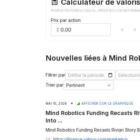
Calculateur de valoris
POUR EFFECTUER LE CALCUL, SPÉCIFIEZ L'UN DES PARA
Prix par action
Nouvelles liées à Mind Ro
Filtrer par
Trier par
•
MAI 15, 2026
AFFICHER SUR LE GRAPHIQUE
Mind Robotics Funding Recasts R
Into ...
Mind Robotics Funding Recasts Rivian Story B
https://finance.yahoo.com/markets/stocks/articles/mind-robotics-funding-recasts-rivian-072359876.html