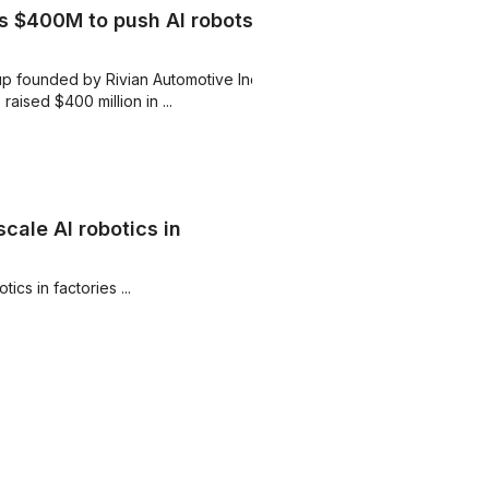
ds $400M to push AI robots
rtup founded by Rivian Automotive Inc.
raised $400 million in ...
cale AI robotics in
cs in factories ...