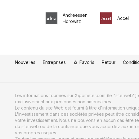
Andreessen
Accel
Horowitz
Nouvelles
Entreprises
Favoris
Retour
Conditio
Les informations fournies sur Xipometer.com (le "site web") s
exclusivement aux personnes non américaines.
Le contenu du site Web est fourni à titre d'information uniq
L'investissement dans des sociétés privées peut être consid
votre investissement. Nous ne pouvons en aucun cas être te
du site web ou de la confiance que vous accordez aux informat
vos propres risques.
Toutes les marques, logos et noms de sociétés sont la propri