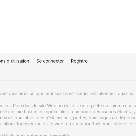
ns d'utilisation
Se connecter
Registre
ont destinées uniquement aux investisseurs institutionnels qualifiés 
uement. Rien dans le site Web ne doit être interprété comme un conse
éré comme hautement spéculatif et comporte des risques élevés, y c
nus responsables des réclamations, pertes, dommages ou dépenses d
ions fournies sur le site web, ou s'y rapportant. Vous utilisez le s
été de leurs détenteurs respectifs.