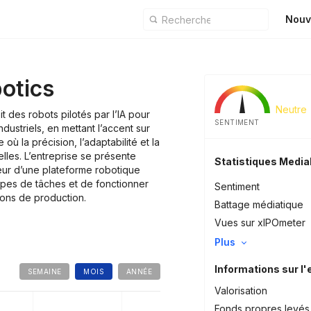
Nouv
otics
Neutre
 des robots pilotés par l’IA pour
SENTIMENT
dustriels, en mettant l’accent sur
 où la précision, l’adaptabilité et la
elles. L’entreprise se présente
Statistiques Medi
r d’une plateforme robotique
ypes de tâches et de fonctionner
Sentiment
ions de production.
Battage médiatique
Vues sur xIPOmeter
Plus
Informations sur l'
SEMAINE
MOIS
ANNÉE
Valorisation
Fonds propres levés