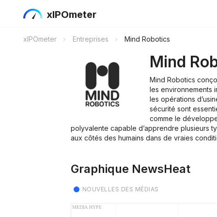
xIPOmeter
xIPOmeter
Entreprises
Mind Robotics
Mind Rob
Mind Robotics conçoit
les environnements in
les opérations d’usine
sécurité sont essenti
comme le développeu
polyvalente capable d’apprendre plusieurs t
aux côtés des humains dans de vraies condit
Graphique NewsHeat
NOUVELLES DES MÉDIAS