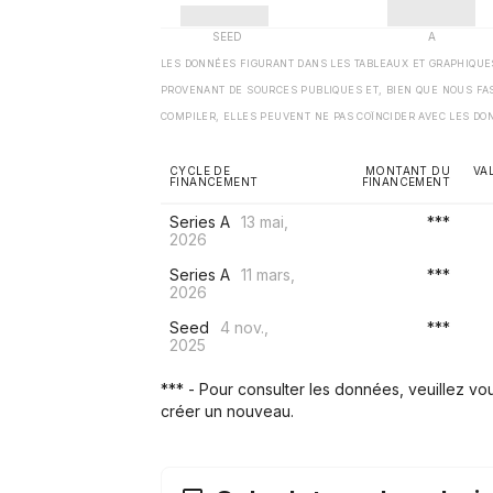
LES DONNÉES FIGURANT DANS LES TABLEAUX ET GRAPHIQU
PROVENANT DE SOURCES PUBLIQUES ET, BIEN QUE NOUS FA
COMPILER, ELLES PEUVENT NE PAS COÏNCIDER AVEC LES DO
CYCLE DE
MONTANT DU
VA
FINANCEMENT
FINANCEMENT
Series A
13 mai,
***
2026
Series A
11 mars,
***
2026
Seed
4 nov.,
***
2025
*** - Pour consulter les données, veuillez v
créer un nouveau.