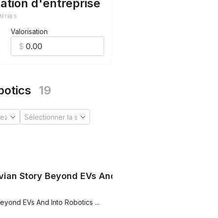
ation d'entreprise
MÈTRES
Valorisation
botics
19
ivian Story Beyond EVs And
eyond EVs And Into Robotics ...