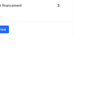
e financement
3
rise