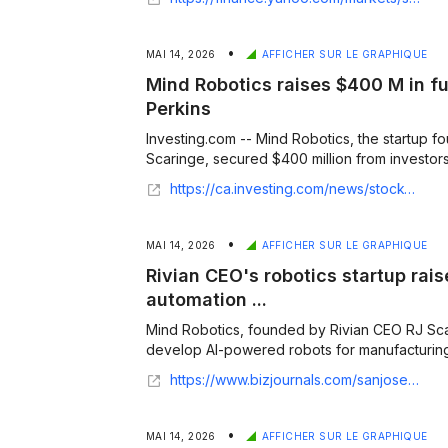
•
MAI 14, 2026
AFFICHER SUR LE GRAPHIQUE
Mind Robotics raises $400 M in fu
Perkins
Investing.com -- Mind Robotics, the startup f
Scaringe, secured $400 million from investor
https://ca.investing.com/news/stock-market-news/mind-robotics-raises-400m-in-funding-round-led-by-kleiner-perkins-93CH-4635125
•
MAI 14, 2026
AFFICHER SUR LE GRAPHIQUE
Rivian CEO's robotics startup rai
automation ...
Mind Robotics, founded by Rivian CEO RJ Scar
develop AI-powered robots for manufacturing t
https://www.bizjournals.com/sanjose/news/2026/05/13/mind-robotics-400-million-funding.html
•
MAI 14, 2026
AFFICHER SUR LE GRAPHIQUE