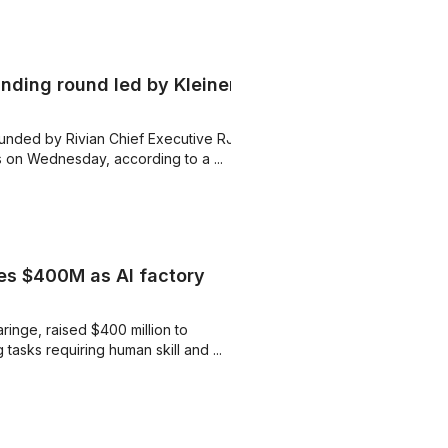
nding round led by Kleiner
ounded by Rivian Chief Executive RJ
s on Wednesday, according to a ...
ses $400M as AI factory
inge, raised $400 million to
asks requiring human skill and ...