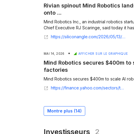
Rivian spinout Mind Robotics lan
onto ...
Mind Robotics Inc., an industrial robotics sta
Chief Executive RJ Scaringe, said today it has 
https://siliconangle.com/2026/05/13/rivian-spinout-mind-robotics-lands-400m-push-ai-robots-onto-factory-floors/
•
MAI 14, 2026
AFFICHER SUR LE GRAPHIQUE
Mind Robotics secures $400m to s
factories
Mind Robotics secures $400m to scale AI roboti
https://finance.yahoo.com/sectors/technology/articles/mind-robotics-secures-400m-scale-113132159.html
Montre plus (
14
)
Investisseurs
2