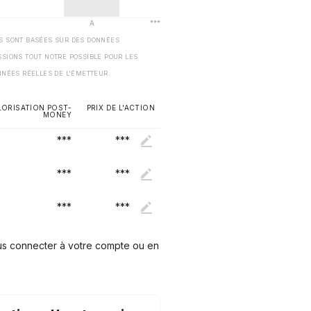
ES SONT BASÉES SUR DES DONNÉES
SSIONS TOUT NOTRE POSSIBLE POUR LES
NNÉES RÉELLES DE L'ÉMETTEUR.
LORISATION POST-
PRIX DE L'ACTION
MONEY
***
***
***
***
***
***
ous connecter à votre compte ou en