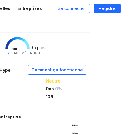
elles
Entreprises
Se connecter
Registre
0
xp
0%
BATTAGE MÉDIATIQUE
Comment ça fonctionne
aHype
Neutre
0xp
0%
136
entreprise
***
***