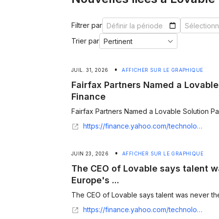
Filtrer par
Trier par
•
JUIL. 31, 2026
AFFICHER SUR LE GRAPHIQUE
Fairfax Partners Named a Lovable 
Finance
Fairfax Partners Named a Lovable Solution Part
https://finance.yahoo.com/technology/articles/fairfax-partners-named-lovable-solution-140000849.html
•
JUIN 23, 2026
AFFICHER SUR LE GRAPHIQUE
The CEO of Lovable says talent w
Europe's ...
The CEO of Lovable says talent was never the 
https://finance.yahoo.com/technology/ai/articles/ceo-lovable-says-talent-never-150423716.html