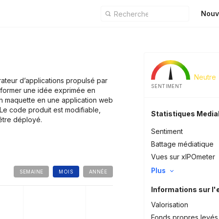
Nouv
Neutre
ateur d’applications propulsé par
SENTIMENT
nsformer une idée exprimée en
en maquette en une application web
Le code produit est modifiable,
Statistiques Medi
 être déployé.
Sentiment
Battage médiatique
Vues sur xIPOmeter
Plus
SEMAINE
MOIS
ANNÉE
Informations sur l'
Valorisation
Fonds propres levés