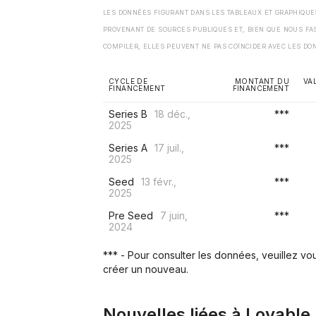
LES DONNÉES FIGURANT DANS LES TABLEAUX ET GRAPHIQU
PROVENANT DE SOURCES PUBLIQUES ET, BIEN QUE NOUS FA
COMPILER, ELLES PEUVENT NE PAS COÏNCIDER AVEC LES DO
CYCLE DE
MONTANT DU
VA
FINANCEMENT
FINANCEMENT
Series B
18 déc.,
***
2025
Series A
17 juil.,
***
2025
Seed
13 févr.,
***
2025
Pre Seed
7 juin,
***
2024
*** - Pour consulter les données, veuillez v
créer un nouveau.
Nouvelles liées à Lovable