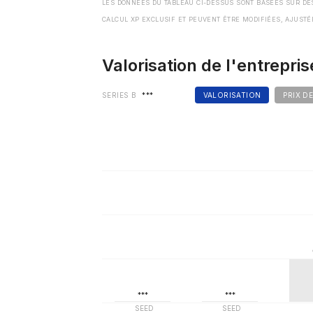
LES DONNÉES DU TABLEAU CI-DESSUS SONT BASÉES SUR DE
CALCUL XP EXCLUSIF ET PEUVENT ÊTRE MODIFIÉES, AJUSTÉ
Valorisation de l'entrepris
SERIES B
***
VALORISATION
PRIX D