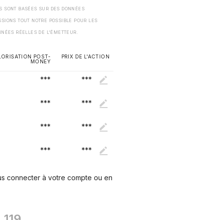
ES SONT BASÉES SUR DES DONNÉES
SSIONS TOUT NOTRE POSSIBLE POUR LES
NNÉES RÉELLES DE L'ÉMETTEUR.
LORISATION POST-
PRIX DE L'ACTION
MONEY
***
***
***
***
***
***
***
***
ous connecter à votre compte ou en
119