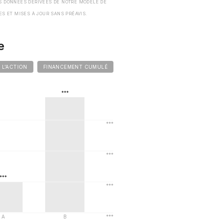
S DONNÉES DÉRIVÉES DE NOTRE MODÈLE DE
ES ET MISES À JOUR SANS PRÉAVIS.
e
E L'ACTION
FINANCEMENT CUMULÉ