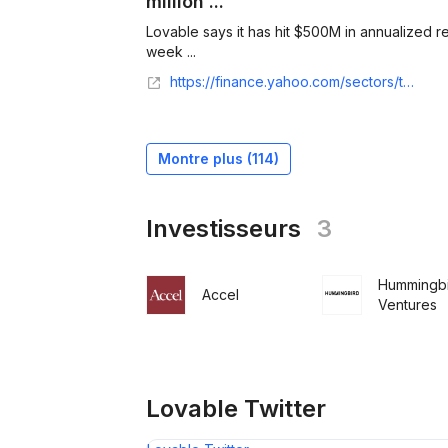
million ...
Lovable says it has hit $500M in annualized re
week ...
https://finance.yahoo.com/sectors/technology/articles/lovable-says-hit-500m-annualized-130000226.html
Montre plus (
114
)
Investisseurs
3
Hummingb
Accel
Ventures
Lovable Twitter