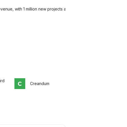
venue, with 1 million new projects a
ird
Creandum