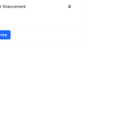
e financement
4
rise