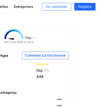
elles
Entreprises
Se connecter
Registre
0
xp
0%
BATTAGE MÉDIATIQUE
Comment ça fonctionne
aHype
Neutre
0xp
0%
449
entreprise
***
***