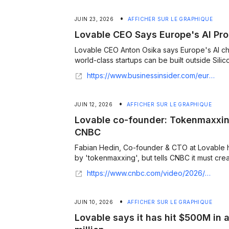
•
JUIN 23, 2026
AFFICHER SUR LE GRAPHIQUE
Lovable CEO Says Europe's AI Pro
Lovable CEO Anton Osika says Europe's AI chall
world-class startups can be built outside Silicon
https://www.businessinsider.com/european-ai-startups-confidence-problem-not-talent-problem-lovable-ceo-2026-6
•
JUIN 12, 2026
AFFICHER SUR LE GRAPHIQUE
Lovable co-founder: Tokenmaxxing
CNBC
Fabian Hedin, Co-founder & CTO at Lovable h
by 'tokenmaxxing', but tells CNBC it must creat
https://www.cnbc.com/video/2026/06/11/lovable-co-founder-tokenmaxxing-invites-experimentation.html
•
JUIN 10, 2026
AFFICHER SUR LE GRAPHIQUE
Lovable says it has hit $500M in 