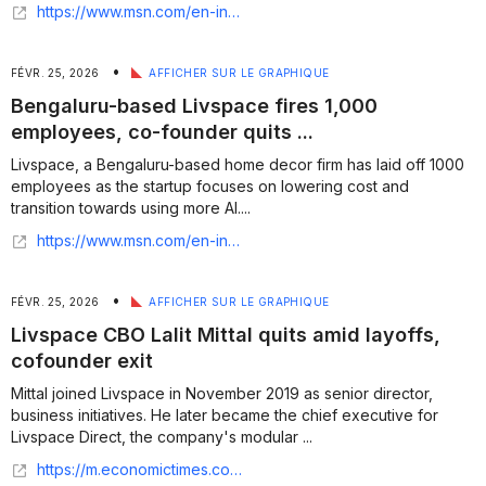
https://www.msn.com/en-in/money/news/livspace-lays-off-1000-employees-cofounder-saurabh-jain-exits-amid-ai-led-overhaul/ar-AA1WKJgY
•
FÉVR. 25, 2026
AFFICHER SUR LE GRAPHIQUE
Bengaluru-based Livspace fires 1,000
employees, co-founder quits ...
Livspace, a Bengaluru-based home decor firm has laid off 1000
employees as the startup focuses on lowering cost and
transition towards using more AI....
https://www.msn.com/en-in/money/topstories/bengaluru-based-livspace-fires-1-000-employees-co-founder-quits-in-massive-ai-shakeup/ar-AA1WMa3n?apiversion=v2&domshim=1&noservercache=1&noservertelemetry=1&batchservertelemetry=1&renderwebcomponents=1&wcseo=1
•
FÉVR. 25, 2026
AFFICHER SUR LE GRAPHIQUE
Livspace CBO Lalit Mittal quits amid layoffs,
cofounder exit
Mittal joined Livspace in November 2019 as senior director,
business initiatives. He later became the chief executive for
Livspace Direct, the company's modular ...
https://m.economictimes.com/tech/startups/livspace-cbo-lalit-mittal-quits-amid-layoffs-cofounder-exit/articleshow/128747464.cms