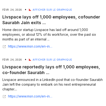
•
FÉVR. 24, 2026
AFFICHER SUR LE GRAPHIQUE
Livspace lays off 1,000 employees, cofounder
Saurabh Jain exits ...
Home decor startup Livspace has laid off around 1,000
employees, or about 12% of its workforce, over the past six
months as part of an internal ...
https://www.msn.com/en-in/money/news/livspace-lays-off-1-000-employees-cofounder-saurabh-jain-exits-amid-ai-led-overhaul/ar-AA1WKJgY?ocid=finance-verthp-feeds
•
FÉVR. 24, 2026
AFFICHER SUR LE GRAPHIQUE
Livspace reportedly lays off 1,000 employees,
co-founder Saurabh ...
Livspace announced in a LinkedIn post that co-founder Saurabh
Jain left the company to embark on his next entrepreneurial
chapter....
https://www.msn.com/en-in/news/India/livspace-co-founder-saurabh-jain-quits-after-11-years-says-he-is-working-on-something-new/ar-AA1WMSKF