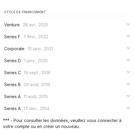
CYCLE DE FINANCEMENT
Venture
28 avr., 2025
***
Series F
7 févr., 2022
***
***
Corporate
10 janv., 2021
***
***
***
Series D
1 janv., 2020
***
***
***
Series C
19 sept., 2018
***
***
***
Series B
29 août, 2016
***
***
***
Series A
11 août, 2015
***
***
***
Series A
17 déc., 2014
***
***
***
*** - Pour consulter les données, veuillez vous connecter à
***
votre compte ou en créer un nouveau.
***