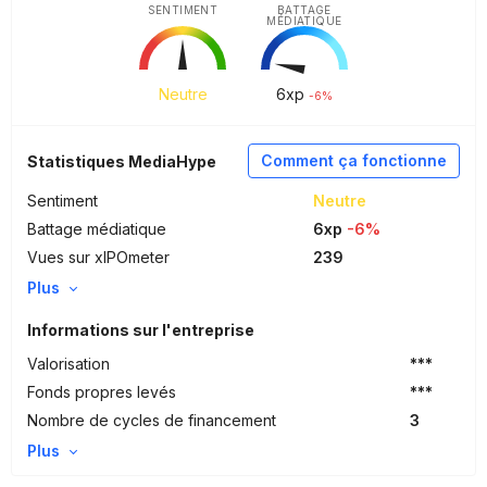
SENTIMENT
BATTAGE
MÉDIATIQUE
Neutre
6
xp
-6%
Comment ça fonctionne
Statistiques MediaHype
Sentiment
Neutre
Battage médiatique
6xp
-6%
Vues sur xIPOmeter
239
Plus
Informations sur l'entreprise
Valorisation
***
Fonds propres levés
***
Nombre de cycles de financement
3
Plus