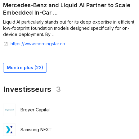
Mercedes-Benz and Liquid AI Partner to Scale
Embedded In-Car ...
Liquid AI particularly stands out for its deep expertise in efficient,
low-footprint foundation models designed specifically for on-
device deployment. By ...
https://www.morningstar.com/news/business-wire/20260423009970/mercedes-benz-and-liquid-ai-partner-to-scale-embedded-in-car-intelligence-in-north-america
Montre plus (
22
)
Investisseurs
3
Breyer Capital
Samsung NEXT