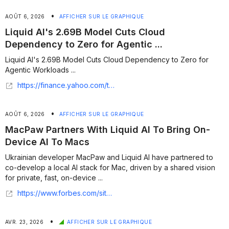
•
AOÛT 6, 2026
AFFICHER SUR LE GRAPHIQUE
Liquid AI's 2.69B Model Cuts Cloud
Dependency to Zero for Agentic ...
Liquid AI's 2.69B Model Cuts Cloud Dependency to Zero for
Agentic Workloads ...
https://finance.yahoo.com/technology/ai/articles/liquid-ai-2-69b-model-013716912.html
•
AOÛT 6, 2026
AFFICHER SUR LE GRAPHIQUE
MacPaw Partners With Liquid AI To Bring On-
Device AI To Macs
Ukrainian developer MacPaw and Liquid AI have partnered to
co-develop a local AI stack for Mac, driven by a shared vision
for private, fast, on-device ...
https://www.forbes.com/sites/marksparrow/2026/08/05/macpaw-partners-with-liquid-ai-to-bring-on-device-ai-to-macs/
•
AVR. 23, 2026
AFFICHER SUR LE GRAPHIQUE