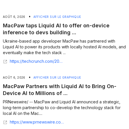
•
AOÛT 6, 2026
AFFICHER SUR LE GRAPHIQUE
MacPaw taps Liquid AI to offer on-device
inference to devs building ...
Ukraine-based app developer MacPaw has partnered with
Liquid AI to power its products with locally hosted AI models, and
eventually make the tech stack ...
https://techcrunch.com/2026/08/05/macpaw-taps-liquid-ai-to-offer-on-device-inference-to-devs-building-for-its-app-store/
•
AOÛT 6, 2026
AFFICHER SUR LE GRAPHIQUE
MacPaw Partners with Liquid AI to Bring On-
Device AI to Millions of ...
PRNewswire/ -- MacPaw and Liquid AI announced a strategic,
long-term partnership to co-develop the technology stack for
local AI on the Mac....
https://www.prnewswire.com/news-releases/macpaw-partners-with-liquid-ai-to-bring-on-device-ai-to-millions-of-mac-users-302843688.html