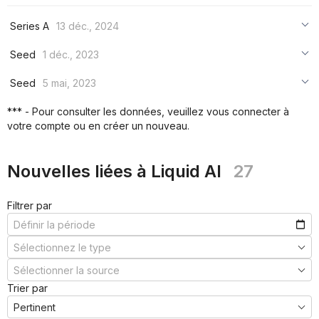
Series A
13 déc., 2024
***
Seed
1 déc., 2023
***
***
Seed
5 mai, 2023
***
***
***
*** - Pour consulter les données, veuillez vous connecter à
***
votre compte ou en créer un nouveau.
***
***
Nouvelles liées à Liquid AI
27
Filtrer par
Trier par