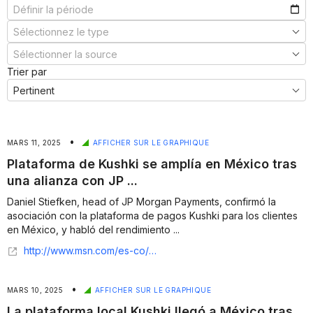
Trier par
•
MARS 11, 2025
AFFICHER SUR LE GRAPHIQUE
Plataforma de Kushki se amplía en México tras
una alianza con JP ...
Daniel Stiefken, head of JP Morgan Payments, confirmó la
asociación con la plataforma de pagos Kushki para los clientes
en México, y habló del rendimiento ...
http://www.msn.com/es-co/noticias/other/plataforma-de-kushki-se-ampl%C3%ADa-en-m%C3%A9xico-tras-una-alianza-con-jp-morgan-payments/ar-AA1ADMx4?apiversion=v2&noservercache=1&domshim=1&renderwebcomponents=1&wcseo=1&batchservertelemetry=1&noservertelemetry=1
•
MARS 10, 2025
AFFICHER SUR LE GRAPHIQUE
La plataforma local Kushki llegó a México tras