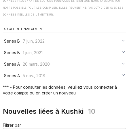
DONNÉES PROVENANT DE SOURCES PUBLIQUES ET, BIEN QUE NOUS FASSIONS TOUT
NOTRE POSSIBLE POUR LES COMPILER, ELLES PEUVENT NE PAS COÏNCIDER AVEC LES
DONNÉES RÉELLES DE L'ÉMETTEUR.
CYCLE DE FINANCEMENT
Series B
7 juin, 2022
***
Series B
1 juin, 2021
***
***
Series A
26 mars, 2020
***
***
***
Series A
5 nov., 2018
***
***
***
*** - Pour consulter les données, veuillez vous connecter à
***
votre compte ou en créer un nouveau.
***
***
Nouvelles liées à Kushki
10
Filtrer par