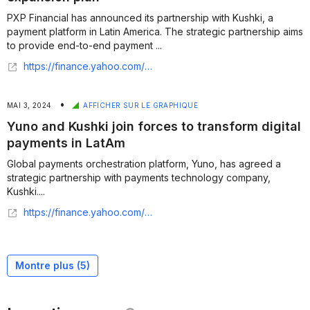
PXP Financial has announced its partnership with Kushki, a
payment platform in Latin America. The strategic partnership aims
to provide end-to-end payment ...
https://finance.yahoo.com/news/pxp-financial-partners-kushki-latam-103126758.html
•
MAI 3, 2024
AFFICHER SUR LE GRAPHIQUE
Yuno and Kushki join forces to transform digital
payments in LatAm
Global payments orchestration platform, Yuno, has agreed a
strategic partnership with payments technology company,
Kushki....
https://finance.yahoo.com/news/yuno-kushki-join-forces-transform-231716267.html
Montre plus (
5
)