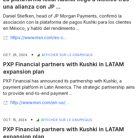
una alianza con JP ...
Daniel Stiefken, head of JP Morgan Payments, confirmó la
asociación con la plataforma de pagos Kushki para los clientes
en México, y habló del rendimiento ...
https://www.msn.com/es-co/noticias/other/la-plataforma-local-kushki-lleg%C3%B3-a-m%C3%A9xico-tras-una-alianza-con-jp-morgan-payments/ar-AA1AAqtL
•
OCT. 25, 2024
AFFICHER SUR LE GRAPHIQUE
PXP Financial partners with Kushki in LATAM
expansion plan
PXP Financial has announced its partnership with Kushki, a
payment platform in Latin America. The strategic partnership aims
to provide end-to-end payment ...
http://www.msn.com/en-us/money/smallbusiness/pxp-financial-partners-with-kushki-in-latam-expansion-plan/ar-AA1sjRv0?apiversion=v2&noservercache=1&domshim=1&renderwebcomponents=1&wcseo=1&batchservertelemetry=1&noservertelemetry=1
•
OCT. 15, 2024
AFFICHER SUR LE GRAPHIQUE
PXP Financial partners with Kushki in LATAM
expansion plan