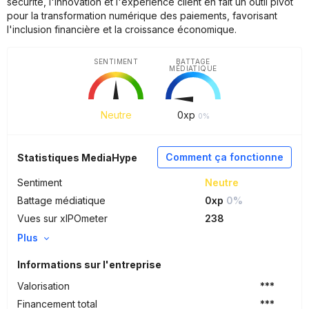
sécurité, l'innovation et l'expérience client en fait un outil pivot
pour la transformation numérique des paiements, favorisant
l'inclusion financière et la croissance économique.
SENTIMENT
BATTAGE
MÉDIATIQUE
Neutre
0
xp
0%
Comment ça fonctionne
Statistiques MediaHype
Sentiment
Neutre
Battage médiatique
0xp
0%
Vues sur xIPOmeter
238
Plus
Informations sur l'entreprise
Valorisation
***
Financement total
***