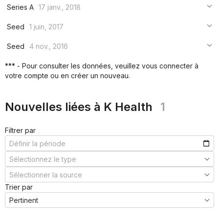
***
Series A
17 janv., 2018
***
***
***
Seed
1 juin, 2017
***
***
***
Seed
4 nov., 2016
***
***
***
*** - Pour consulter les données, veuillez vous connecter à
***
votre compte ou en créer un nouveau.
***
***
Nouvelles liées à K Health
1
Filtrer par
Trier par