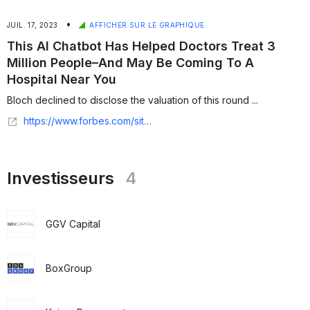
•
JUIL. 17, 2023
AFFICHER SUR LE GRAPHIQUE
This AI Chatbot Has Helped Doctors Treat 3
Million People–And May Be Coming To A
Hospital Near You
Bloch declined to disclose the valuation of this round ...
https://www.forbes.com/sites/katiejennings/2023/07/17/this-ai-chatbot-has-helped-doctors-treat-3-million-people/?sh=3ecc8e594cea
Investisseurs
4
GGV Capital
BoxGroup