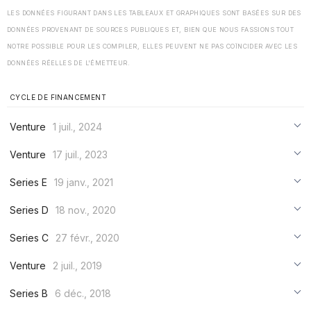
LES DONNÉES FIGURANT DANS LES TABLEAUX ET GRAPHIQUES SONT BASÉES SUR DES
DONNÉES PROVENANT DE SOURCES PUBLIQUES ET, BIEN QUE NOUS FASSIONS TOUT
NOTRE POSSIBLE POUR LES COMPILER, ELLES PEUVENT NE PAS COÏNCIDER AVEC LES
DONNÉES RÉELLES DE L'ÉMETTEUR.
CYCLE DE FINANCEMENT
Venture
1 juil., 2024
***
Venture
17 juil., 2023
***
***
Series E
19 janv., 2021
***
***
***
Series D
18 nov., 2020
***
***
***
Series C
27 févr., 2020
***
***
***
Venture
2 juil., 2019
***
***
***
Series B
6 déc., 2018
***
***