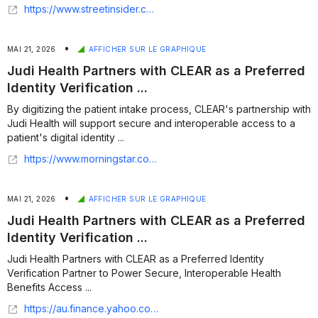
https://www.streetinsider.com/Corporate+News/Judi+Health+platform+earns+FedRAMP+Ready+status+for+federal+markets/26840581.html
•
MAI 21, 2026
AFFICHER SUR LE GRAPHIQUE
Judi Health Partners with CLEAR as a Preferred
Identity Verification ...
By digitizing the patient intake process, CLEAR's partnership with
Judi Health will support secure and interoperable access to a
patient's digital identity ...
https://www.morningstar.com/news/business-wire/20260521756661/judi-health-partners-with-clear-as-a-preferred-identity-verification-partner-to-power-secure-interoperable-health-benefits-access
•
MAI 21, 2026
AFFICHER SUR LE GRAPHIQUE
Judi Health Partners with CLEAR as a Preferred
Identity Verification ...
Judi Health Partners with CLEAR as a Preferred Identity
Verification Partner to Power Secure, Interoperable Health
Benefits Access ...
https://au.finance.yahoo.com/news/judi-health-partners-clear-preferred-130700362.html