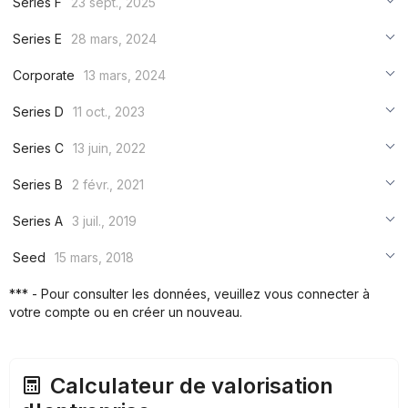
Series F
23 sept., 2025
***
Series E
28 mars, 2024
***
***
Corporate
13 mars, 2024
***
***
***
Series D
11 oct., 2023
***
***
***
Series C
13 juin, 2022
***
***
***
Series B
2 févr., 2021
***
***
***
Series A
3 juil., 2019
***
***
***
Seed
15 mars, 2018
***
***
***
*** - Pour consulter les données, veuillez vous connecter à
***
votre compte ou en créer un nouveau.
***
***
Calculateur de valorisation