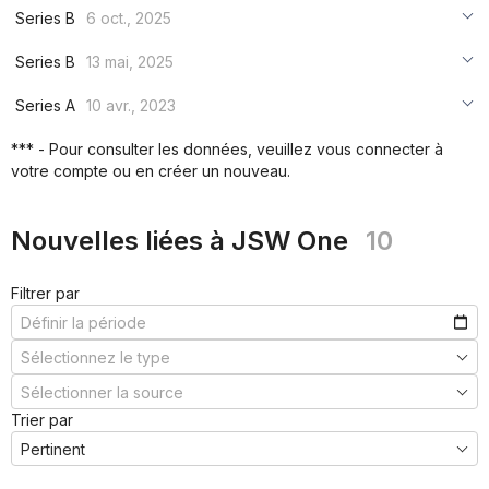
Series B
6 oct., 2025
***
Series B
13 mai, 2025
***
***
Series A
10 avr., 2023
***
***
***
*** - Pour consulter les données, veuillez vous connecter à
***
votre compte ou en créer un nouveau.
***
***
Nouvelles liées à JSW One
10
Filtrer par
Trier par