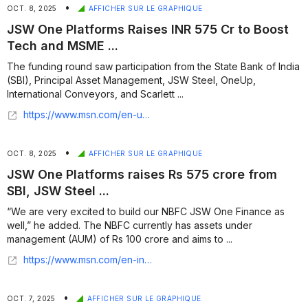
•
OCT. 8, 2025
AFFICHER SUR LE GRAPHIQUE
JSW One Platforms Raises INR 575 Cr to Boost
Tech and MSME ...
The funding round saw participation from the State Bank of India
(SBI), Principal Asset Management, JSW Steel, OneUp,
International Conveyors, and Scarlett ...
https://www.msn.com/en-us/money/smallbusiness/jsw-one-platforms-raises-inr-575-cr-to-boost-tech-and-msme-financing/ar-AA1NVnP9
•
OCT. 8, 2025
AFFICHER SUR LE GRAPHIQUE
JSW One Platforms raises Rs 575 crore from
SBI, JSW Steel ...
“We are very excited to build our NBFC JSW One Finance as
well,” he added. The NBFC currently has assets under
management (AUM) of Rs 100 crore and aims to ...
https://www.msn.com/en-in/money/topstories/jsw-one-platforms-raises-rs-575-crore-from-sbi-jsw-steel-principal-asset-management-others/ar-AA1NV6eo
•
OCT. 7, 2025
AFFICHER SUR LE GRAPHIQUE