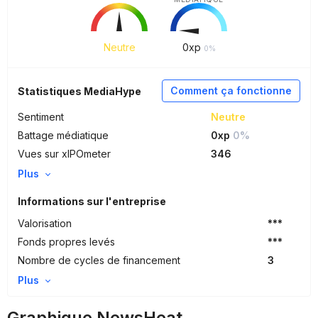
Neutre
0
xp
0%
Comment ça fonctionne
Statistiques MediaHype
Sentiment
Neutre
Battage médiatique
0xp
0%
Vues sur xIPOmeter
346
Plus
Informations sur l'entreprise
Valorisation
***
Fonds propres levés
***
Nombre de cycles de financement
3
Plus
Graphique NewsHeat