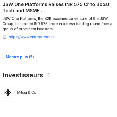
JSW One Platforms Raises INR 575 Cr to Boost
Tech and MSME ...
JSW One Platforms, the B2B ecommerce venture of the JSW
Group, has raised INR 575 crore in a fresh funding round from a
group of prominent investors ...
https://www.entrepreneur.com/en-in/news-and-trends/jsw-one-platforms-raises-inr-575-cr-to-boost-tech-and-msme/497957
Montre plus (
5
)
Investisseurs
1
Mitsui & Co