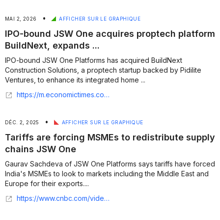
•
MAI 2, 2026
AFFICHER SUR LE GRAPHIQUE
IPO-bound JSW One acquires proptech platform
BuildNext, expands ...
IPO-bound JSW One Platforms has acquired BuildNext
Construction Solutions, a proptech startup backed by Pidilite
Ventures, to enhance its integrated home ...
https://m.economictimes.com/tech/technology/ipo-bound-jsw-one-acquires-proptech-platform-buildnext-expands-home-construction-wares/articleshow/130674444.cms
•
DÉC. 2, 2025
AFFICHER SUR LE GRAPHIQUE
Tariffs are forcing MSMEs to redistribute supply
chains JSW One
Gaurav Sachdeva of JSW One Platforms says tariffs have forced
India's MSMEs to look to markets including the Middle East and
Europe for their exports....
https://www.cnbc.com/video/2025/12/01/jsw-one-on-track-to-breakeven-in-q4-backed-by-strong-supply-chain.html