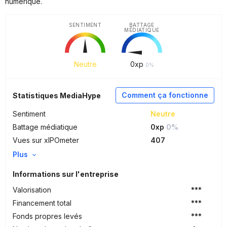
numérique.
SENTIMENT
BATTAGE
MÉDIATIQUE
Neutre
0
xp
0%
Comment ça fonctionne
Statistiques MediaHype
Sentiment
Neutre
Battage médiatique
0xp
0%
Vues sur xIPOmeter
407
Plus
Informations sur l'entreprise
Valorisation
***
Financement total
***
Fonds propres levés
***