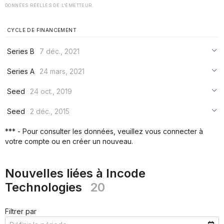
DONNÉES RÉELLES DE L'ÉMETTEUR.
CYCLE DE FINANCEMENT
Series B
7 déc., 2021
***
Series A
24 mars, 2021
***
***
Seed
24 oct., 2019
***
***
***
Seed
2 déc., 2015
***
***
***
*** - Pour consulter les données, veuillez vous connecter à
***
votre compte ou en créer un nouveau.
***
***
Nouvelles liées à Incode
Technologies
20
Filtrer par