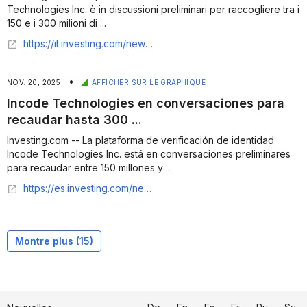
Technologies Inc. è in discussioni preliminari per raccogliere tra i
150 e i 300 milioni di ...
https://it.investing.com/news/company-news/incode-technologies-in-trattative-per-raccogliere-fino-a-300-milioni-di-dollari-93CH-3105914
•
NOV. 20, 2025
AFFICHER SUR LE GRAPHIQUE
Incode Technologies en conversaciones para
recaudar hasta 300 ...
Investing.com -- La plataforma de verificación de identidad
Incode Technologies Inc. está en conversaciones preliminares
para recaudar entre 150 millones y ...
https://es.investing.com/news/company-news/incode-technologies-en-conversaciones-para-recaudar-hasta-300-millones-de-dolares-93CH-3403619
Montre plus (
15
)