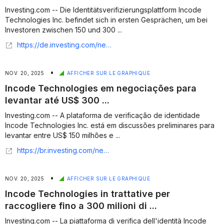
Investing.com -- Die Identitätsverifizierungsplattform Incode
Technologies Inc. befindet sich in ersten Gesprächen, um bei
Investoren zwischen 150 und 300 ...
https://de.investing.com/news/company-news/incode-technologies-plant-kapitalrunde-von-bis-zu-300-mio-dollar-bei-3milliardenbewertungn-93CH-3242380
•
NOV. 20, 2025
AFFICHER SUR LE GRAPHIQUE
Incode Technologies em negociações para
levantar até US$ 300 ...
Investing.com -- A plataforma de verificação de identidade
Incode Technologies Inc. está em discussões preliminares para
levantar entre US$ 150 milhões e ...
https://br.investing.com/news/company-news/incode-technologies-em-negociacoes-para-levantar-ate-us-300-milhoes-93CH-1752144
•
NOV. 20, 2025
AFFICHER SUR LE GRAPHIQUE
Incode Technologies in trattative per
raccogliere fino a 300 milioni di ...
Investing.com -- La piattaforma di verifica dell'identità Incode