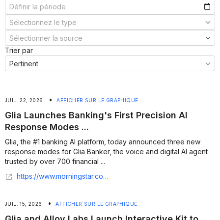
Trier par
•
JUIL. 22, 2026
AFFICHER SUR LE GRAPHIQUE
Glia Launches Banking's First Precision AI
Response Modes ...
Glia, the #1 banking AI platform, today announced three new
response modes for Glia Banker, the voice and digital AI agent
trusted by over 700 financial ...
https://www.morningstar.com/news/business-wire/20260721027268/glia-launches-bankings-first-precision-ai-response-modes-offering-agentic-experiences-without-unconstrained-risk
•
JUIL. 15, 2026
AFFICHER SUR LE GRAPHIQUE
Glia and Alloy Labs Launch Interactive Kit to