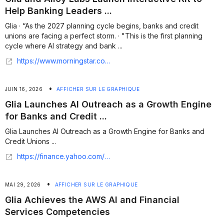
Help Banking Leaders ...
Glia · “As the 2027 planning cycle begins, banks and credit
unions are facing a perfect storm. · "This is the first planning
cycle where AI strategy and bank ...
https://www.morningstar.com/news/business-wire/20260714137484/glia-and-alloy-labs-launch-interactive-kit-to-help-banking-leaders-plan-for-2027
•
JUIN 16, 2026
AFFICHER SUR LE GRAPHIQUE
Glia Launches AI Outreach as a Growth Engine
for Banks and Credit ...
Glia Launches AI Outreach as a Growth Engine for Banks and
Credit Unions ...
https://finance.yahoo.com/sectors/technology/articles/glia-launches-ai-outreach-growth-120000995.html
•
MAI 29, 2026
AFFICHER SUR LE GRAPHIQUE
Glia Achieves the AWS AI and Financial
Services Competencies