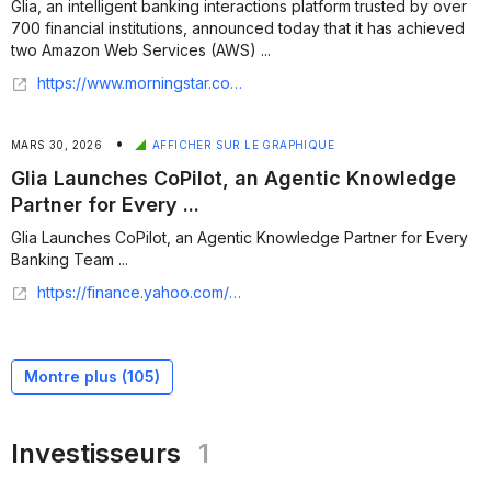
Glia, an intelligent banking interactions platform trusted by over
700 financial institutions, announced today that it has achieved
two Amazon Web Services (AWS) ...
https://www.morningstar.com/news/business-wire/20260528980833/glia-achieves-the-aws-ai-and-financial-services-competencies
•
MARS 30, 2026
AFFICHER SUR LE GRAPHIQUE
Glia Launches CoPilot, an Agentic Knowledge
Partner for Every ...
Glia Launches CoPilot, an Agentic Knowledge Partner for Every
Banking Team ...
https://finance.yahoo.com/sectors/technology/articles/glia-launches-copilot-agentic-knowledge-120000942.html
Montre plus (
105
)
Investisseurs
1