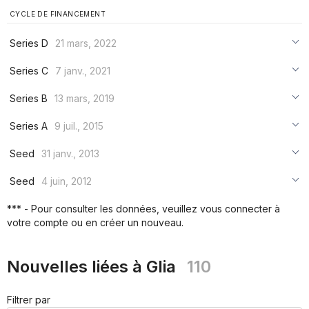
CYCLE DE FINANCEMENT
Series D
21 mars, 2022
***
Series C
7 janv., 2021
***
***
Series B
13 mars, 2019
***
***
***
Series A
9 juil., 2015
***
***
***
Seed
31 janv., 2013
***
***
***
Seed
4 juin, 2012
***
***
***
*** - Pour consulter les données, veuillez vous connecter à
***
votre compte ou en créer un nouveau.
***
***
Nouvelles liées à Glia
110
Filtrer par