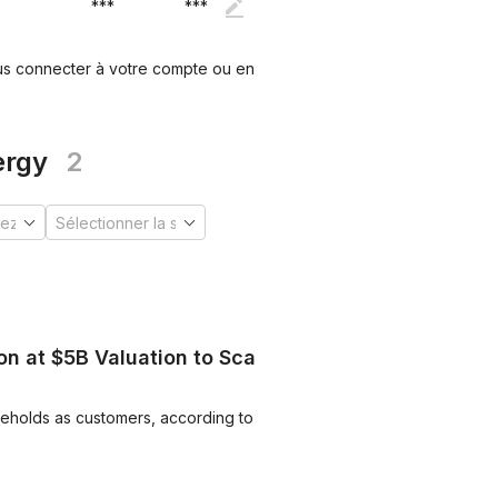
***
***
ous connecter à votre compte ou en
ergy
2
n at $5B Valuation to Scale
holds as customers, according to