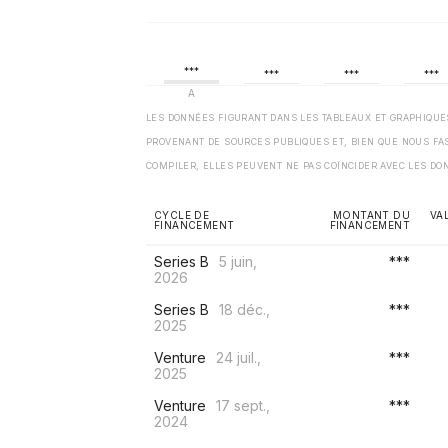
LES DONNÉES FIGURANT DANS LES TABLEAUX ET GRAPHIQU
PROVENANT DE SOURCES PUBLIQUES ET, BIEN QUE NOUS FA
COMPILER, ELLES PEUVENT NE PAS COÏNCIDER AVEC LES DO
CYCLE DE
MONTANT DU
VA
FINANCEMENT
FINANCEMENT
Series B
5 juin,
***
2026
Series B
18 déc.,
***
2025
Venture
24 juil.,
***
2025
Venture
17 sept.,
***
2024