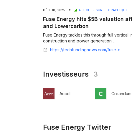
•
DÉC. 18, 2025
AFFICHER SUR LE GRAPHIQUE
Fuse Energy hits $5B valuation a
and Lowercarbon
Fuse Energy tackles this through full vertical 
construction and power generation ...
https://techfundingnews.com/fuse-energy-70m-raise-5bn-valuation-ex-revolut-execs/
Investisseurs
3
Accel
Creandum
Fuse Energy Twitter