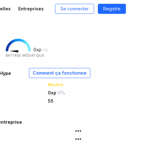
elles
Entreprises
Se connecter
Registre
0
xp
0%
BATTAGE MÉDIATIQUE
Comment ça fonctionne
aHype
Neutre
0xp
0%
55
entreprise
***
***