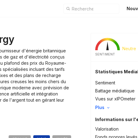
Nouv
rgy
Neutre
ournisseur d'énergie britannique
SENTIMENT
s de gaz et d'électricité conçus
 au plafond des prix du Royaume-
 spécialisées incluant des tarifs
Statistiques Medi
 fixes et des plans de recharge
heures creuses les moins chers du
Sentiment
érique moderne avec prévision de
Battage médiatique
nce artificielle et intégration
Vues sur xIPOmeter
 de l'argent tout en gérant leur
Plus
Informations sur l'
Valorisation
Fonds propres levés