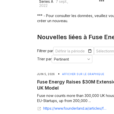
Series A
7 sept.,
***
2022
*** - Pour consulter les données, veuillez v
créer un nouveau.
Nouvelles liées à Fuse En
Filtrer par
Trier par
•
JUIN 5, 2026
AFFICHER SUR LE GRAPHIQUE
Fuse Energy Raises $30M Extensio
UK Model
Fuse now counts more than 300,000 UK house
EU-Startups, up from 200,000 ...
https://www.founderland.ai/articles/fuse-energy-raises-30m-extension-at-5b-valuation-to-scale-uk-mq0o19ns