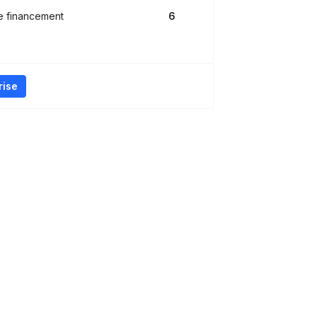
e financement
6
rise