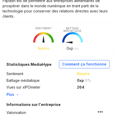
Flipdish est de permettre aux entreprises alimentaires de
prospérer dans le monde numérique en tirant parti de la
technologie pour conserver des relations directes avec leurs
clients.
SENTIMENT
BATTAGE
MÉDIATIQUE
Neutre
0
xp
0%
Comment ça fonctionne
Statistiques MediaHype
Sentiment
Neutre
Battage médiatique
0xp
0%
Vues sur xIPOmeter
264
Plus
Informations sur l'entreprise
Valorisation
***