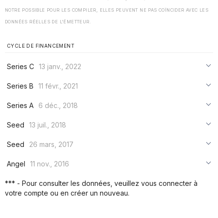
NOTRE POSSIBLE POUR LES COMPILER, ELLES PEUVENT NE PAS COÏNCIDER AVEC LES
DONNÉES RÉELLES DE L'ÉMETTEUR.
CYCLE DE FINANCEMENT
Series C
13 janv., 2022
***
Series B
11 févr., 2021
***
***
Series A
6 déc., 2018
***
***
***
Seed
13 juil., 2018
***
***
***
Seed
26 mars, 2017
***
***
***
Angel
11 nov., 2016
***
***
***
*** - Pour consulter les données, veuillez vous connecter à
***
votre compte ou en créer un nouveau.
***
***