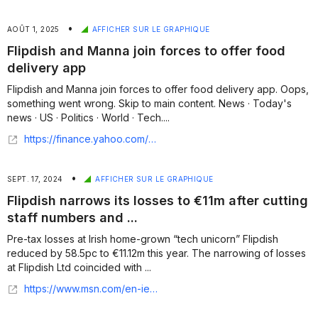
•
AOÛT 1, 2025
AFFICHER SUR LE GRAPHIQUE
Flipdish and Manna join forces to offer food
delivery app
Flipdish and Manna join forces to offer food delivery app. Oops,
something went wrong. Skip to main content. News · Today's
news · US · Politics · World · Tech....
https://finance.yahoo.com/news/flipdish-manna-join-forces-offer-154036253.html
•
SEPT. 17, 2024
AFFICHER SUR LE GRAPHIQUE
Flipdish narrows its losses to €11m after cutting
staff numbers and ...
Pre-tax losses at Irish home-grown “tech unicorn” Flipdish
reduced by 58.5pc to €11.12m this year. The narrowing of losses
at Flipdish Ltd coincided with ...
https://www.msn.com/en-ie/money/other/flipdish-narrows-its-losses-to-11m-after-cutting-staff-numbers-and-costs/ar-AA1qFx77