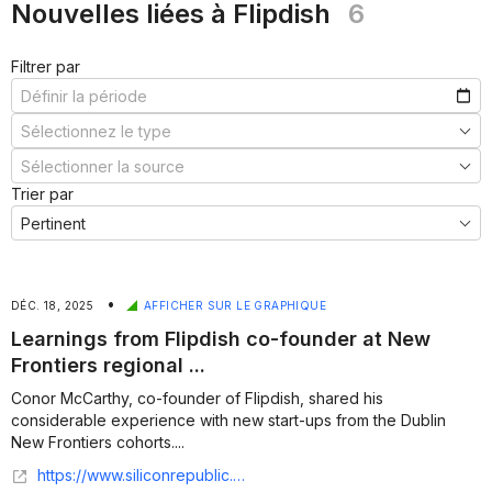
Nouvelles liées à Flipdish
6
Filtrer par
Trier par
•
DÉC. 18, 2025
AFFICHER SUR LE GRAPHIQUE
Learnings from Flipdish co-founder at New
Frontiers regional ...
Conor McCarthy, co-founder of Flipdish, shared his
considerable experience with new start-ups from the Dublin
New Frontiers cohorts....
https://www.siliconrepublic.com/start-ups/learnings-from-flipdish-co-founder-at-new-frontiers-regional-gathering-salesforce