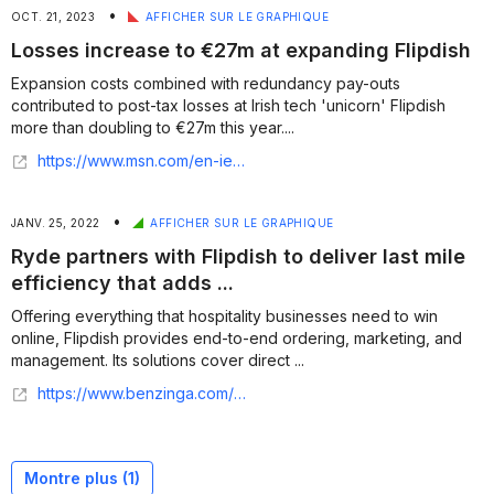
•
OCT. 21, 2023
AFFICHER SUR LE GRAPHIQUE
Losses increase to €27m at expanding Flipdish
Expansion costs combined with redundancy pay-outs
contributed to post-tax losses at Irish tech 'unicorn' Flipdish
more than doubling to €27m this year....
https://www.msn.com/en-ie/money/other/losses-increase-to-27m-at-expanding-flipdish/ar-AA1ixeVc
•
JANV. 25, 2022
AFFICHER SUR LE GRAPHIQUE
Ryde partners with Flipdish to deliver last mile
efficiency that adds ...
Offering everything that hospitality businesses need to win
online, Flipdish provides end-to-end ordering, marketing, and
management. Its solutions cover direct ...
https://www.benzinga.com/pressreleases/22/01/ab25194487/ryde-partners-with-flipdish-to-deliver-last-mile-efficiency-that-adds-value-for-horeca-customers
Montre plus (
1
)