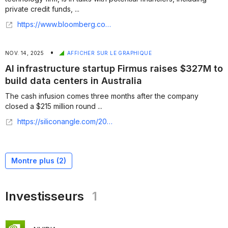
private credit funds, ...
https://www.bloomberg.com/news/articles/2025-11-20/australian-ai-startup-firmus-technologies-in-debt-funding-talks
•
NOV. 14, 2025
AFFICHER SUR LE GRAPHIQUE
AI infrastructure startup Firmus raises $327M to
build data centers in Australia
The cash infusion comes three months after the company
closed a $215 million round ...
https://siliconangle.com/2025/11/14/ai-infrastructure-startup-firmus-raises-327m-build-data-centers-australia/
Montre plus (
2
)
Investisseurs
1