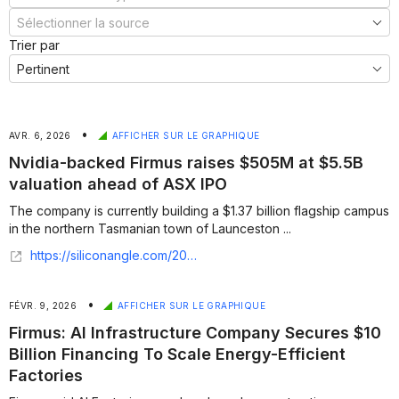
Trier par
•
AVR. 6, 2026
AFFICHER SUR LE GRAPHIQUE
Nvidia-backed Firmus raises $505M at $5.5B
valuation ahead of ASX IPO
The company is currently building a $1.37 billion flagship campus
in the northern Tasmanian town of Launceston ...
https://siliconangle.com/2026/04/06/nvidia-backed-firmus-raises-505m-5-5b-valuation-ahead-asx-ipo/
•
FÉVR. 9, 2026
AFFICHER SUR LE GRAPHIQUE
Firmus: AI Infrastructure Company Secures $10
Billion Financing To Scale Energy-Efficient
Factories