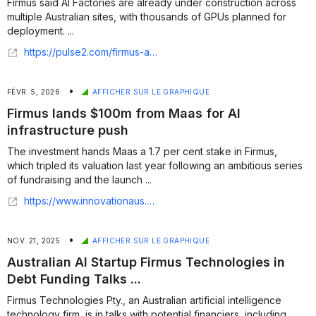
Firmus said AI Factories are already under construction across
multiple Australian sites, with thousands of GPUs planned for
deployment. ...
https://pulse2.com/firmus-ai-infrastructure-company-secures-10-billion-financing-to-scale-energy-efficient-factories/
•
FÉVR. 5, 2026
AFFICHER SUR LE GRAPHIQUE
Firmus lands $100m from Maas for AI
infrastructure push
The investment hands Maas a 1.7 per cent stake in Firmus,
which tripled its valuation last year following an ambitious series
of fundraising and the launch ...
https://www.innovationaus.com/firmus-lands-100m-from-maas-for-ai-infrastructure-push/
•
NOV. 21, 2025
AFFICHER SUR LE GRAPHIQUE
Australian AI Startup Firmus Technologies in
Debt Funding Talks ...
Firmus Technologies Pty., an Australian artificial intelligence
technology firm, is in talks with potential financiers, including