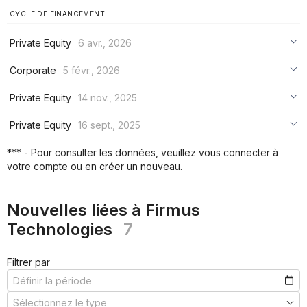
CYCLE DE FINANCEMENT
Private Equity
6 avr., 2026
***
Corporate
5 févr., 2026
***
***
Private Equity
14 nov., 2025
***
***
***
Private Equity
16 sept., 2025
***
***
***
*** - Pour consulter les données, veuillez vous connecter à
***
votre compte ou en créer un nouveau.
***
***
Nouvelles liées à Firmus
Technologies
7
Filtrer par