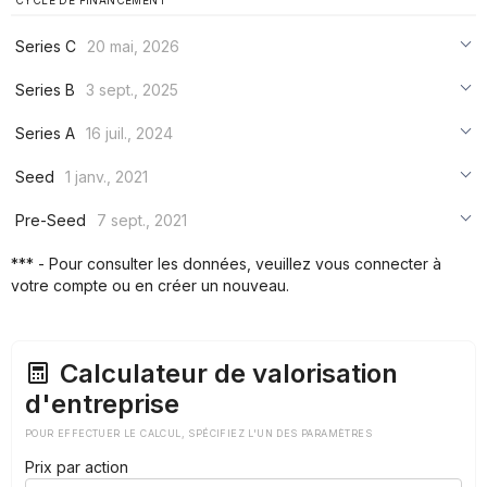
CYCLE DE FINANCEMENT
Series C
20 mai, 2026
***
Series B
3 sept., 2025
***
***
Series A
16 juil., 2024
***
***
***
Seed
1 janv., 2021
***
***
***
Pre-Seed
7 sept., 2021
***
***
***
*** - Pour consulter les données, veuillez vous connecter à
***
votre compte ou en créer un nouveau.
***
***
Calculateur de valorisation
d'entreprise
POUR EFFECTUER LE CALCUL, SPÉCIFIEZ L'UN DES PARAMÈTRES
Prix par action