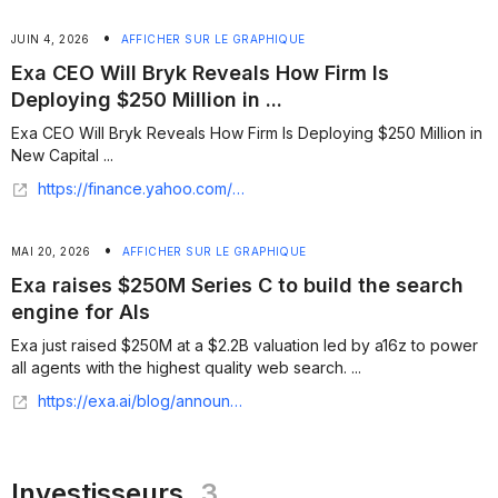
•
JUIN 4, 2026
AFFICHER SUR LE GRAPHIQUE
Exa CEO Will Bryk Reveals How Firm Is
Deploying $250 Million in ...
Exa CEO Will Bryk Reveals How Firm Is Deploying $250 Million in
New Capital ...
https://finance.yahoo.com/video/exa-ceo-bryk-reveals-firm-162702547.html
•
MAI 20, 2026
AFFICHER SUR LE GRAPHIQUE
Exa raises $250M Series C to build the search
engine for AIs
Exa just raised $250M at a $2.2B valuation led by a16z to power
all agents with the highest quality web search. ...
https://exa.ai/blog/announcing-series-c
Investisseurs
3