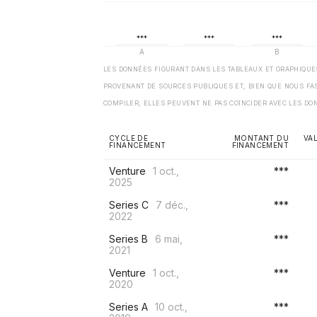
LES DONNÉES FIGURANT DANS LES TABLEAUX ET GRAPHIQU
PROVENANT DE SOURCES PUBLIQUES ET, BIEN QUE NOUS FA
COMPILER, ELLES PEUVENT NE PAS COÏNCIDER AVEC LES DO
CYCLE DE
MONTANT DU
VA
FINANCEMENT
FINANCEMENT
Venture
1 oct.,
***
2025
Series C
7 déc.,
***
2022
Series B
6 mai,
***
2021
Venture
1 oct.,
***
2020
Series A
10 oct.,
***