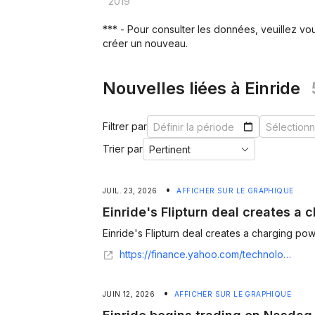
2019
*** - Pour consulter les données, veuillez v
créer un nouveau.
Nouvelles liées à Einride
Filtrer par
Trier par
•
JUIL. 23, 2026
AFFICHER SUR LE GRAPHIQUE
Einride's Flipturn deal creates a
Einride's Flipturn deal creates a charging pow
https://finance.yahoo.com/technology/ai/articles/einride-flipturn-deal-creates-charging-181730079.html
•
JUIN 12, 2026
AFFICHER SUR LE GRAPHIQUE