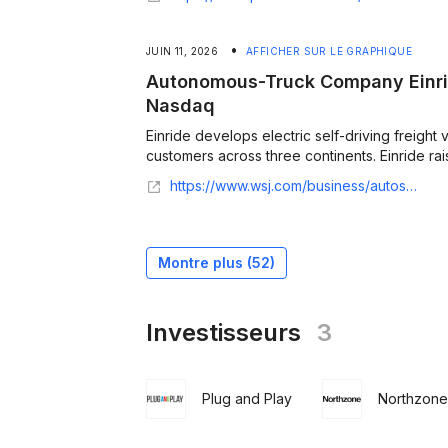
•
JUIN 11, 2026
AFFICHER SUR LE GRAPHIQUE
Autonomous-Truck Company Einrid
Nasdaq
Einride develops electric self-driving freight
customers across three continents. Einride raised
https://www.wsj.com/business/autos/autonomous-truck-company-einride-to-begin-trading-on-nasdaq-cde6a2f0
Montre plus (
52
)
Investisseurs
3
Plug and Play
Northzone