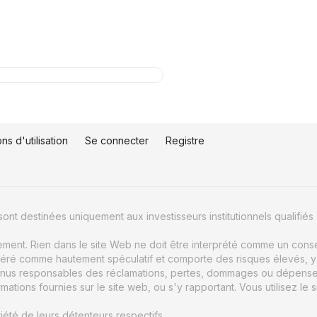
ns d'utilisation
Se connecter
Registre
ont destinées uniquement aux investisseurs institutionnels qualifiés 
uement. Rien dans le site Web ne doit être interprété comme un conse
éré comme hautement spéculatif et comporte des risques élevés, y c
nus responsables des réclamations, pertes, dommages ou dépenses d
ions fournies sur le site web, ou s'y rapportant. Vous utilisez le s
été de leurs détenteurs respectifs.