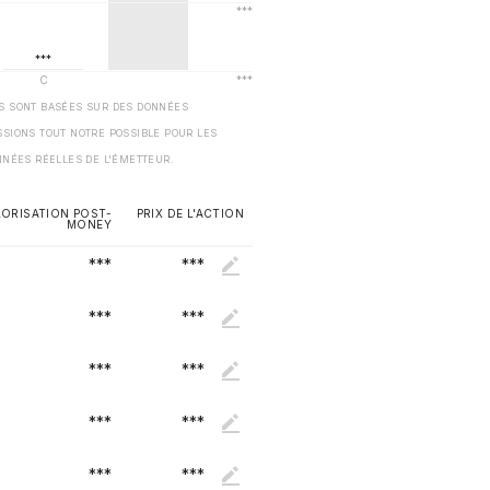
ES SONT BASÉES SUR DES DONNÉES
SSIONS TOUT NOTRE POSSIBLE POUR LES
NNÉES RÉELLES DE L'ÉMETTEUR.
LORISATION POST-
PRIX DE L'ACTION
MONEY
***
***
***
***
***
***
***
***
***
***