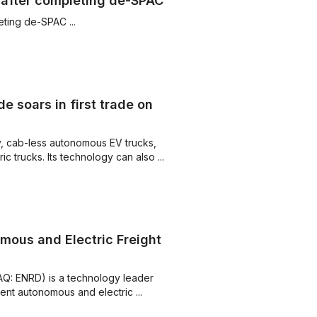
 after completing de-SPAC
ting de-SPAC ...
de soars in first trade on
y, cab-less autonomous EV trucks,
c trucks. Its technology can also ...
omous and Electric Freight
AQ: ENRD) is a technology leader
cient autonomous and electric ...