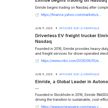
Einride begins trading on Nasdaq
Einride begins trading on Nasdaq after comple
https://finance.yahoo.com/markets/stocks/articles/einride-begins-trading-nasdaq-completing-142107479.html
•
JUIN 11, 2026
AFFICHER SUR LE GRAPHIQUE
Driverless EV freight trucker Einri
Nasdaq
Founded in 2016, Einride provides heavy-dut
and freight services for driver-operated electri
https://www.cnbc.com/2026/06/10/einride-autonomous-freight-truck-first-trade-nasdaq-spac.html
•
JUIN 11, 2026
AFFICHER SUR LE GRAPHIQUE
Einride, a Global Leader in Auton
...
Founded in Stockholm in 2016, Einride (NASD
driving the transition to sustainable, cost-effi
https://www.prnewswire.com/news-releases/einride-a-global-leader-in-autonomous-and-electric-freight-commences-trading-on-nasdaq-under-tickers-enrd-and-enrdw-302796841.html