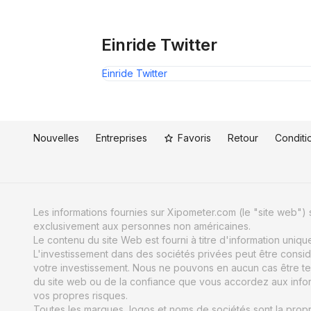
Einride Twitter
Einride Twitter
Nouvelles
Entreprises
Favoris
Retour
Conditio
Les informations fournies sur Xipometer.com (le "site web") s
exclusivement aux personnes non américaines.
Le contenu du site Web est fourni à titre d'information uniq
L'investissement dans des sociétés privées peut être consid
votre investissement. Nous ne pouvons en aucun cas être te
du site web ou de la confiance que vous accordez aux informat
vos propres risques.
Toutes les marques, logos et noms de sociétés sont la propri