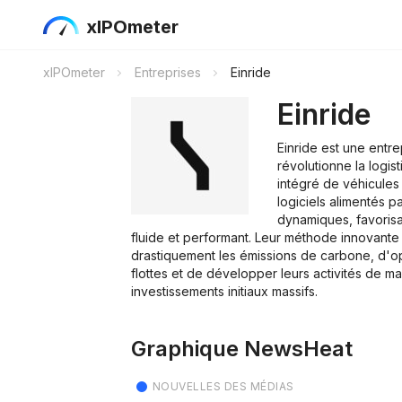
xIPOmeter
xIPOmeter
Entreprises
Einride
Einride
Einride est une entr
révolutionne la logis
intégré de véhicules
logiciels alimentés p
dynamiques, favorisa
fluide et performant. Leur méthode innovante
drastiquement les émissions de carbone, d'o
flottes et de développer leurs activités de m
investissements initiaux massifs.
Graphique NewsHeat
NOUVELLES DES MÉDIAS