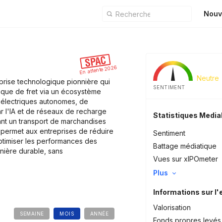
Nouv
En attente 2026
Neutre
eprise technologique pionnière qui
SENTIMENT
tique de fret via un écosystème
 électriques autonomes, de
ar l'IA et de réseaux de recharge
Statistiques Medi
nt un transport de marchandises
 permet aux entreprises de réduire
Sentiment
ptimiser les performances des
Battage médiatique
anière durable, sans
Vues sur xIPOmeter
Plus
Informations sur l'
Valorisation
SEMAINE
MOIS
ANNÉE
Fonds propres levés