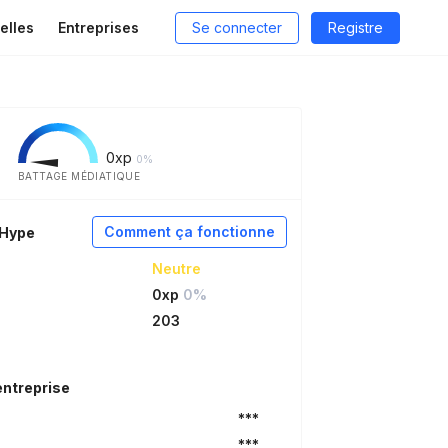
elles
Entreprises
Se connecter
Registre
0
xp
0%
BATTAGE MÉDIATIQUE
Comment ça fonctionne
aHype
Neutre
0xp
0%
203
entreprise
***
***