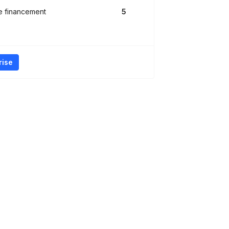
e financement
5
rise