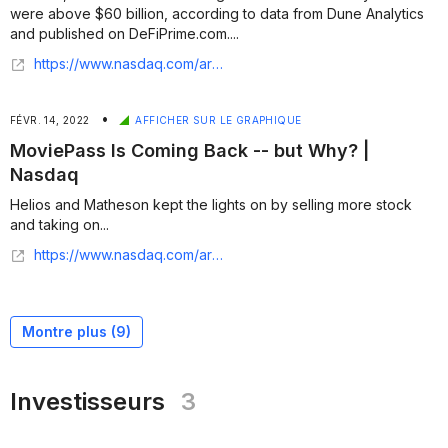
were above $60 billion, according to data from Dune Analytics
and published on DeFiPrime.com....
https://www.nasdaq.com/articles/digital-orders-drive-major-growth-for-chipotle-in-q4
•
FÉVR. 14, 2022
AFFICHER SUR LE GRAPHIQUE
MoviePass Is Coming Back -- but Why? |
Nasdaq
Helios and Matheson kept the lights on by selling more stock
and taking on...
https://www.nasdaq.com/articles/moviepass-is-coming-back-but-why?time=1644766801
Montre plus (
9
)
Investisseurs
3