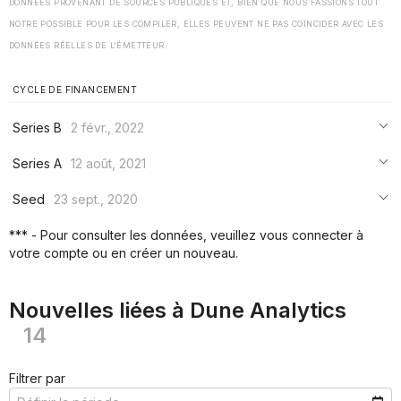
DONNÉES PROVENANT DE SOURCES PUBLIQUES ET, BIEN QUE NOUS FASSIONS TOUT
NOTRE POSSIBLE POUR LES COMPILER, ELLES PEUVENT NE PAS COÏNCIDER AVEC LES
DONNÉES RÉELLES DE L'ÉMETTEUR.
CYCLE DE FINANCEMENT
Series B
2 févr., 2022
***
Series A
12 août, 2021
***
***
Seed
23 sept., 2020
***
***
***
*** - Pour consulter les données, veuillez vous connecter à
***
votre compte ou en créer un nouveau.
***
***
Nouvelles liées à Dune Analytics
14
Filtrer par