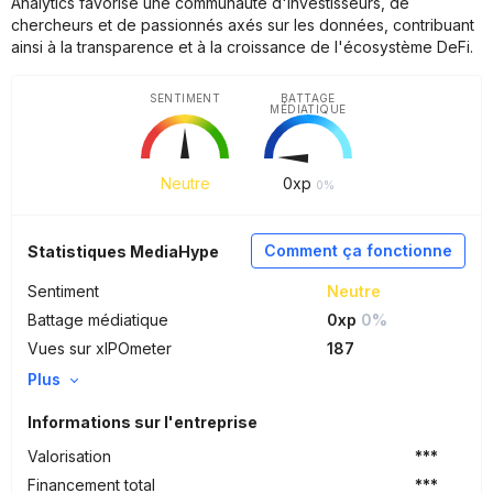
Analytics favorise une communauté d'investisseurs, de
chercheurs et de passionnés axés sur les données, contribuant
ainsi à la transparence et à la croissance de l'écosystème DeFi.
SENTIMENT
BATTAGE
MÉDIATIQUE
Neutre
0
xp
0%
Comment ça fonctionne
Statistiques MediaHype
Sentiment
Neutre
Battage médiatique
0xp
0%
Vues sur xIPOmeter
187
Plus
Informations sur l'entreprise
Valorisation
***
Financement total
***