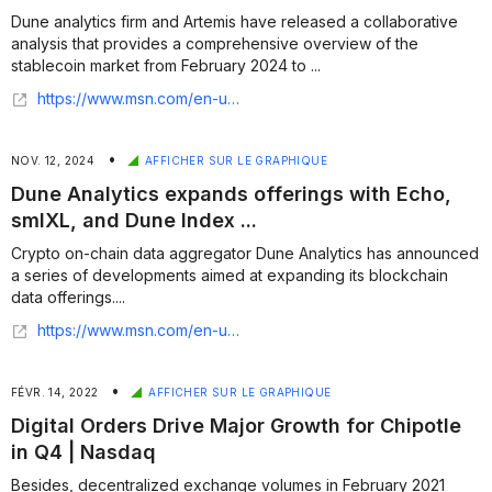
Dune analytics firm and Artemis have released a collaborative
analysis that provides a comprehensive overview of the
stablecoin market from February 2024 to ...
https://www.msn.com/en-us/money/smallbusiness/dune-analytics-and-artemis-stablecoin-report-on-supply-adoption-and-market-trends/ar-AA1BaZZe?ocid=finance-verthp-feeds
•
NOV. 12, 2024
AFFICHER SUR LE GRAPHIQUE
Dune Analytics expands offerings with Echo,
smlXL, and Dune Index ...
Crypto on-chain data aggregator Dune Analytics has announced
a series of developments aimed at expanding its blockchain
data offerings....
https://www.msn.com/en-us/money/other/dune-analytics-expands-offerings-with-echo-smlxl-and-dune-index-introduction/ar-AA1tS8bH?ocid=finance-verthp-feeds
•
FÉVR. 14, 2022
AFFICHER SUR LE GRAPHIQUE
Digital Orders Drive Major Growth for Chipotle
in Q4 | Nasdaq
Besides, decentralized exchange volumes in February 2021