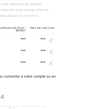
ES SONT BASÉES SUR DES DONNÉES
SSIONS TOUT NOTRE POSSIBLE POUR LES
NNÉES RÉELLES DE L'ÉMETTEUR.
LORISATION POST-
PRIX DE L'ACTION
MONEY
***
***
***
***
***
***
ous connecter à votre compte ou en
4