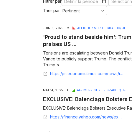
Filtrer par
Trier par
•
JUIN 6, 2025
AFFICHER SUR LE GRAPHIQUE
'Proud to stand beside him': Tru
praises US ...
Tensions are escalating between Donald Tru
Vance to publicly support Trump. The conflict
Trump's ...
https://m.economictimes.com/news/international/global-trends/proud-to-stand-beside-him-trumps-deputy-jd-vance-praises-us-prez-amid-feud-with-elon-musk/articleshow/121664067.cms
•
MAI 14, 2025
AFFICHER SUR LE GRAPHIQUE
EXCLUSIVE: Balenciaga Bolsters E
EXCLUSIVE: Balenciaga Bolsters Executive Ra
https://finance.yahoo.com/news/exclusive-balenciaga-bolsters-executive-ranks-134500398.html