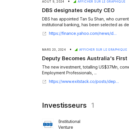
•
AOÛT 9, 2024
AFFICHER SUR LE GRAPHIQUE
DBS designates deputy CEO
DBS has appointed Tan Su Shan, who current
institutional banking, has been selected as de
https://finance.yahoo.com/news/dbs-designates-deputy-ceo-101508452.html
•
MARS 20, 2024
AFFICHER SUR LE GRAPHIQUE
Deputy Becomes Australia's First 
The new investment, totalling US$37Mn, co
Employment Professionals, ...
https://www.exitstack.co/posts/deputy-becomes-australias-first-tech-unicorn-in-two-years
Investisseurs
1
IVP
(Institutional
Venture