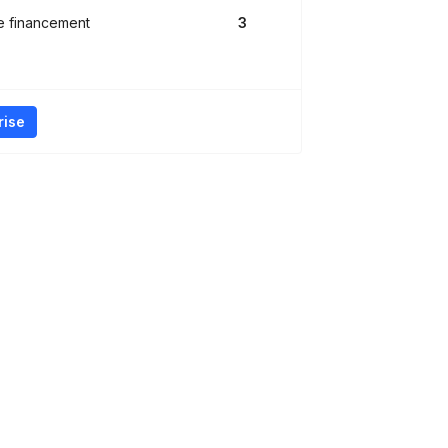
e financement
3
rise