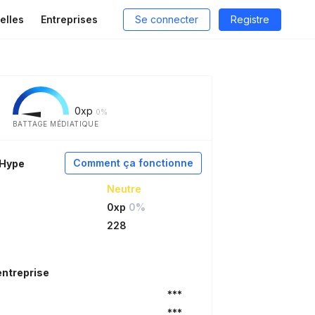
elles
Entreprises
Se connecter
Registre
0
xp
0%
BATTAGE MÉDIATIQUE
Comment ça fonctionne
aHype
Neutre
0xp
0%
228
entreprise
***
***