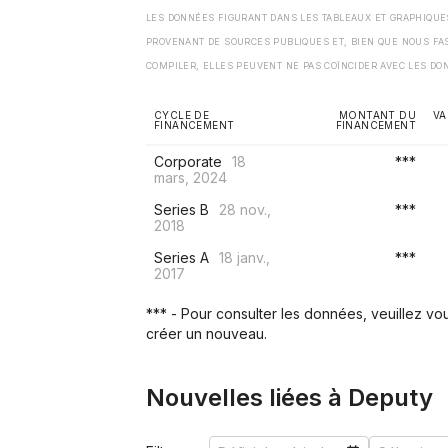
LES DONNÉES FIGURANT DANS LES TABLEAUX ET GRAPHIQU
PROVENANT DE SOURCES PUBLIQUES ET, BIEN QUE NOUS FA
COMPILER, ELLES PEUVENT NE PAS COÏNCIDER AVEC LES DO
CYCLE DE
MONTANT DU
VA
FINANCEMENT
FINANCEMENT
Corporate
18
***
mars, 2024
Series B
28 nov.,
***
2018
Series A
18 janv.,
***
2017
*** - Pour consulter les données, veuillez v
créer un nouveau.
Nouvelles liées à Deputy