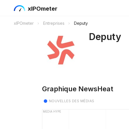
xIPOmeter
xIPOmeter
Entreprises
Deputy
Deputy
Graphique NewsHeat
NOUVELLES DES MÉDIAS