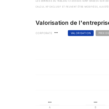
LES DONNÉES DU TABLEAU CI-DESSUS SONT BASÉES SUR DE
CALCUL XP EXCLUSIF ET PEUVENT ÊTRE MODIFIÉES, AJUSTÉ
Valorisation de l'entrepris
CORPORATE
***
VALORISATION
PRIX D