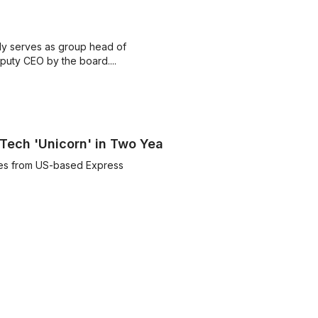
ly serves as group head of
puty CEO by the board....
Tech 'Unicorn' in Two Years
mes from US-based Express