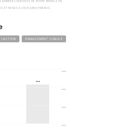
S DONNÉES DÉRIVÉES DE NOTRE MODÈLE DE
ES ET MISES À JOUR SANS PRÉAVIS.
e
E L'ACTION
FINANCEMENT CUMULÉ