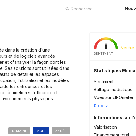
Nouv
Neutre
ée dans la création d'une
SENTIMENT
urs et de logiciels avancés
r et d'analyser la façon dont les
ce. Ses solutions sont utilisées dans
Statistiques Medi
asins de détail et les espaces
upation, l'utilisation et les modèles
Sentiment
ide les entreprises et les
Battage médiatique
ce, à améliorer l'efficacité et
Vues sur xIPOmeter
s environnements physiques.
Plus
Informations sur l'
Valorisation
SEMAINE
MOIS
ANNÉE
Financement total