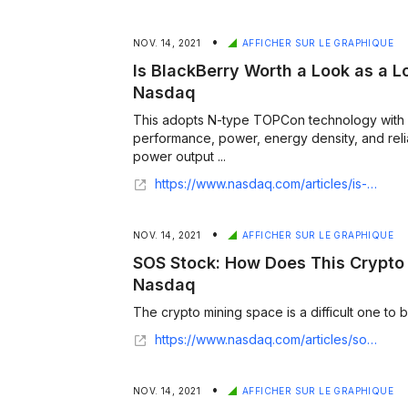
•
NOV. 14, 2021
AFFICHER SUR LE GRAPHIQUE
Is BlackBerry Worth a Look as a 
Nasdaq
This adopts N-type TOPCon technology with 
performance, power, energy density, and relia
power output ...
https://www.nasdaq.com/articles/is-blackberry-worth-a-look-as-a-long-term-investment-2021-11-14
•
NOV. 14, 2021
AFFICHER SUR LE GRAPHIQUE
SOS Stock: How Does This Crypto 
Nasdaq
The crypto mining space is a difficult one to be
https://www.nasdaq.com/articles/sos-stock%3A-how-does-this-crypto-mining-play-stack-up-2021-11-14
•
NOV. 14, 2021
AFFICHER SUR LE GRAPHIQUE