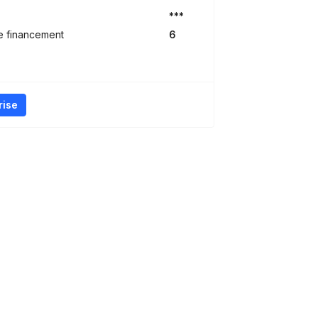
***
e financement
6
rise