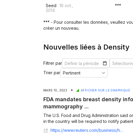
Seed
16 oct.,
***
2014
*** - Pour consulter les données, veuillez v
créer un nouveau.
Nouvelles liées à Density
Filtrer par
Trier par
•
MARS 10, 2023
AFFICHER SUR LE GRAPHIQUE
FDA mandates breast density info
mammography ...
The U.S. Food and Drug Administration said o
in the country will be required to notify patient
https://www.reuters.com/business/healthcare-pharmaceuticals/fda-mandates-breast-density-information-with-mammography-results-2023-03-09/