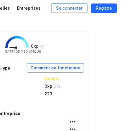
elles
Entreprises
Se connecter
Registre
0
xp
0%
BATTAGE MÉDIATIQUE
Comment ça fonctionne
aHype
Neutre
0xp
0%
223
entreprise
***
***