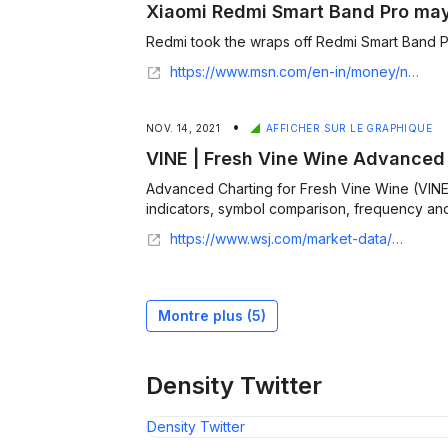
Xiaomi Redmi Smart Band Pro may 
Redmi took the wraps off Redmi Smart Band Pr
https://www.msn.com/en-in/money/news/xiaomi-redmi-smart-band-pro-may-launch-in-india-soon/ar-AAQGvMH?li=AAggbRN
•
NOV. 14, 2021
AFFICHER SUR LE GRAPHIQUE
VINE | Fresh Vine Wine Advanced
Advanced Charting for Fresh Vine Wine (VINE
indicators, symbol comparison, frequency and 
https://www.wsj.com/market-data/quotes/US/IPO/VINE/advanced-chart
Montre plus (
5
)
Density Twitter
Density Twitter