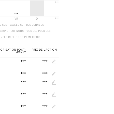
ES SONT BASÉES SUR DES DONNÉES
SSIONS TOUT NOTRE POSSIBLE POUR LES
NNÉES RÉELLES DE L'ÉMETTEUR.
LORISATION POST-
PRIX DE L'ACTION
MONEY
***
***
***
***
***
***
***
***
***
***