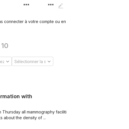
***
***
ous connecter à votre compte ou en
10
rmation with
n Thursday all mammography facilities
s about the density of ...