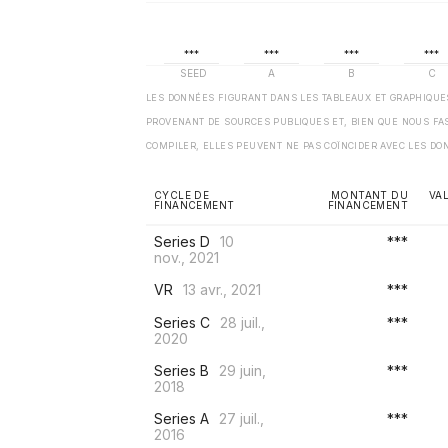
LES DONNÉES FIGURANT DANS LES TABLEAUX ET GRAPHIQU
PROVENANT DE SOURCES PUBLIQUES ET, BIEN QUE NOUS FA
COMPILER, ELLES PEUVENT NE PAS COÏNCIDER AVEC LES DO
CYCLE DE
MONTANT DU
VA
FINANCEMENT
FINANCEMENT
Series D
10
***
nov., 2021
VR
13 avr., 2021
***
Series C
28 juil.,
***
2020
Series B
29 juin,
***
2018
Series A
27 juil.,
***
2016