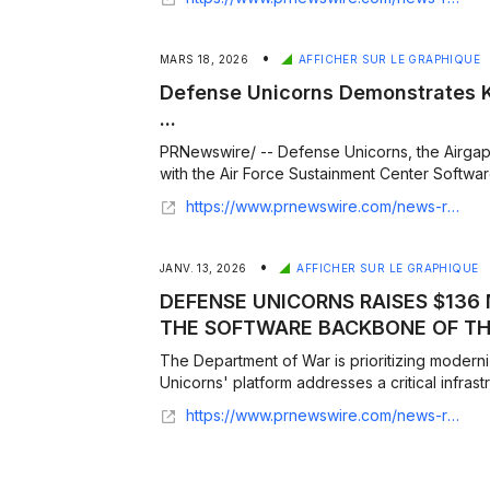
•
MARS 18, 2026
AFFICHER SUR LE GRAPHIQUE
Defense Unicorns Demonstrates K
...
PRNewswire/ -- Defense Unicorns, the Airgap
with the Air Force Sustainment Center Software
https://www.prnewswire.com/news-releases/defense-unicorns-demonstrates-key-enabler-for-continuous-software-delivery-on-the-f-22-302716831.html
•
JANV. 13, 2026
AFFICHER SUR LE GRAPHIQUE
DEFENSE UNICORNS RAISES $136 M
THE SOFTWARE BACKBONE OF T
The Department of War is prioritizing moder
https://www.prnewswire.com/news-releases/defense-unicorns-raises-136-million-series-b-to-build-the-software-backbone-of-the-department-of-war-302658857.html