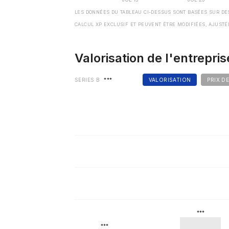
LES DONNÉES DU TABLEAU CI-DESSUS SONT BASÉES SUR DE
CALCUL XP EXCLUSIF ET PEUVENT ÊTRE MODIFIÉES, AJUSTÉ
Valorisation de l'entrepris
SERIES B
***
VALORISATION
PRIX D