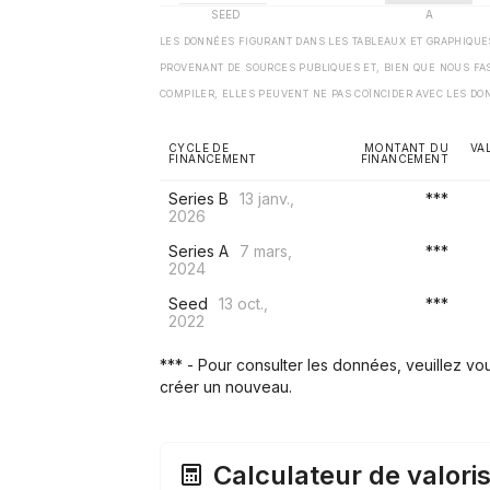
LES DONNÉES FIGURANT DANS LES TABLEAUX ET GRAPHIQU
PROVENANT DE SOURCES PUBLIQUES ET, BIEN QUE NOUS FA
COMPILER, ELLES PEUVENT NE PAS COÏNCIDER AVEC LES DO
CYCLE DE
MONTANT DU
VA
FINANCEMENT
FINANCEMENT
Series B
13 janv.,
***
2026
Series A
7 mars,
***
2024
Seed
13 oct.,
***
2022
*** - Pour consulter les données, veuillez v
créer un nouveau.
Calculateur de valoris