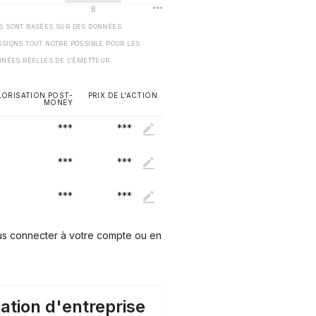
ES SONT BASÉES SUR DES DONNÉES
SSIONS TOUT NOTRE POSSIBLE POUR LES
NNÉES RÉELLES DE L'ÉMETTEUR.
LORISATION POST-
PRIX DE L'ACTION
MONEY
***
***
***
***
***
***
ous connecter à votre compte ou en
ation d'entreprise