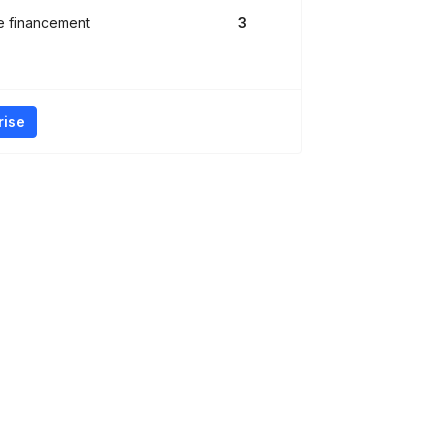
e financement
3
rise