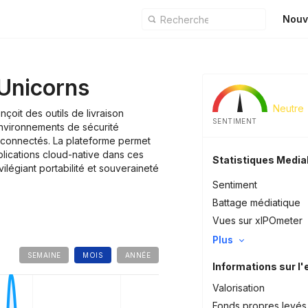
Nouv
Unicorns
Neutre
çoit des outils de livraison
SENTIMENT
environnements de sécurité
éconnectés. La plateforme permet
lications cloud-native dans ces
Statistiques Medi
vilégiant portabilité et souveraineté
Sentiment
Battage médiatique
Vues sur xIPOmeter
Plus
SEMAINE
MOIS
ANNÉE
Informations sur l'
Valorisation
Fonds propres levés