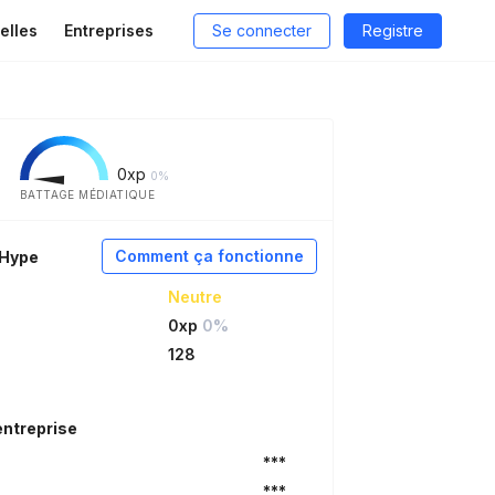
elles
Entreprises
Se connecter
Registre
0
xp
0%
BATTAGE MÉDIATIQUE
Comment ça fonctionne
aHype
Neutre
0xp
0%
128
entreprise
***
***