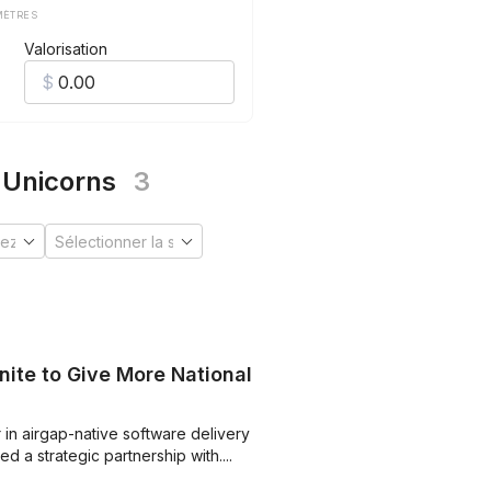
MÈTRES
Valorisation
 Unicorns
3
ite to Give More Nationally
in airgap-native software delivery
 a strategic partnership with....