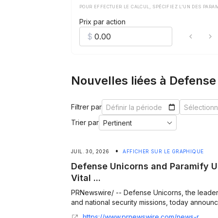
POUR EFFECTUER LE CALCUL, SPÉCIFIEZ L'UN DES PARA
Prix par action
Nouvelles liées à Defense
Filtrer par
Trier par
•
JUIL. 30, 2026
AFFICHER SUR LE GRAPHIQUE
Defense Unicorns and Paramify Un
Vital ...
PRNewswire/ -- Defense Unicorns, the leader 
and national security missions, today announced
https://www.prnewswire.com/news-releases/defense-unicorns-and-paramify-unite-to-give-more-nationally-vital-organizations-the-secure-foundation-they-need-to-succeed-302837911.html