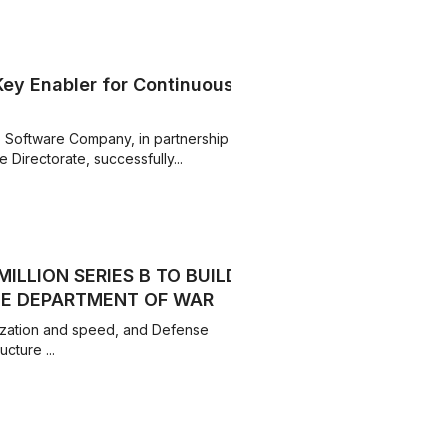
ey Enabler for Continuous
 Software Company, in partnership
 Directorate, successfully...
ILLION SERIES B TO BUILD
HE DEPARTMENT OF WAR
nization and speed, and Defense
Unicorns' platform addresses a critical infrastructure ...