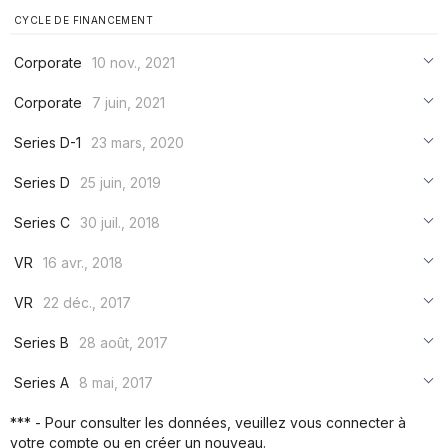
CYCLE DE FINANCEMENT
Corporate
10 nov., 2021
***
Corporate
7 juin, 2021
***
***
Series D-1
23 mars, 2020
***
***
***
Series D
25 juin, 2019
***
***
***
Series C
30 juil., 2018
***
***
***
VR
16 avr., 2018
***
***
***
VR
22 déc., 2017
***
***
***
Series B
28 août, 2017
***
***
***
Series A
8 mai, 2017
***
***
***
*** - Pour consulter les données, veuillez vous connecter à
***
votre compte ou en créer un nouveau.
***