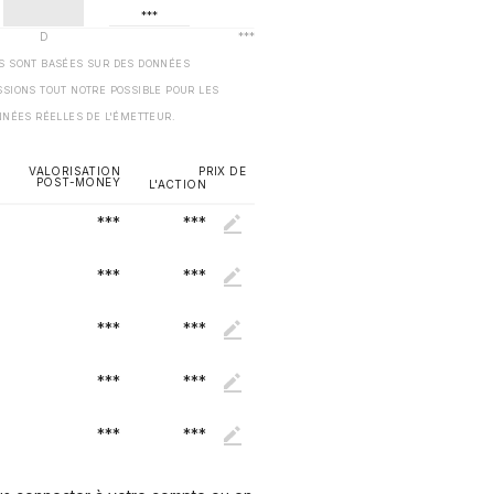
ES SONT BASÉES SUR DES DONNÉES
SSIONS TOUT NOTRE POSSIBLE POUR LES
NNÉES RÉELLES DE L'ÉMETTEUR.
VALORISATION
PRIX DE
POST-MONEY
L'ACTION
***
***
***
***
***
***
***
***
***
***