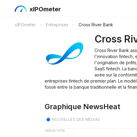
xIPOmeter
xIPOmeter
Entreprises
Cross River Bank
Cross Ri
Cross River Bank ass
l'innovation fintech,
l'origination de prêts
SaaS fintech. La ba
axée sur la conformi
entreprises fintech de premier plan. Le modè
fossé entre la banque traditionnelle et la fin
Graphique NewsHeat
NOUVELLES DES MÉDIAS