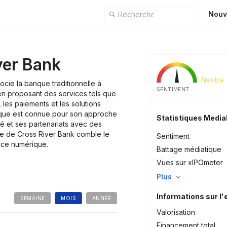
Nouv
ver Bank
Neutre
ocie la banque traditionnelle à
SENTIMENT
 en proposant des services tels que
, les paiements et les solutions
nque est connue pour son approche
Statistiques Medi
té et ses partenariats avec des
le de Cross River Bank comble le
Sentiment
ance numérique.
Battage médiatique
Vues sur xIPOmeter
Plus
Informations sur l'
SEMAINE
MOIS
ANNÉE
Valorisation
Financement total