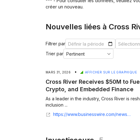
*** - Pour consulter les données, veuillez v
créer un nouveau.
Nouvelles liées à Cross R
Filtrer par
Trier par
•
MARS 31, 2026
AFFICHER SUR LE GRAPHIQUE
Cross River Receives $50M to Fue
Crypto, and Embedded Finance
As a leader in the industry, Cross River is res
inclusion ...
https://www.businesswire.com/news/home/20260331463803/en/Cross-River-Receives-%2450M-to-Fuel-Expansion-Across-AI-Crypto-and-Embedded-Finance