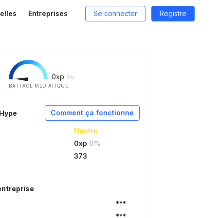
elles
Entreprises
Se connecter
Registre
0
xp
0%
BATTAGE MÉDIATIQUE
Comment ça fonctionne
aHype
Neutre
0xp
0%
373
entreprise
***
***