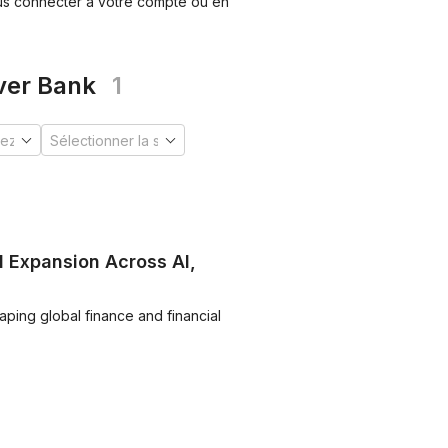
ous connecter à votre compte ou en
iver Bank
1
l Expansion Across AI,
haping global finance and financial