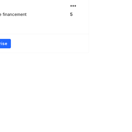
***
e financement
5
rise