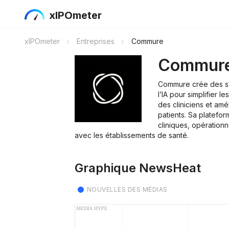
xIPOmeter
xIPOmeter
Entreprises
Commure
Commur
Commure crée des so
l’IA pour simplifier le
des cliniciens et amél
patients. Sa platefor
cliniques, opérationn
avec les établissements de santé.
Graphique NewsHeat
NOUVELLES DES MÉDIAS