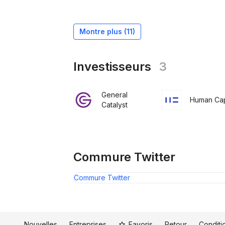
Montre plus (
11
)
Investisseurs
3
General
Human Cap
Catalyst
Commure Twitter
Commure Twitter
Nouvelles
Entreprises
Favoris
Retour
Conditio