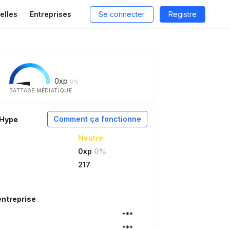
elles
Entreprises
Se connecter
Registre
0
xp
0%
BATTAGE MÉDIATIQUE
Comment ça fonctionne
aHype
Neutre
0xp
0%
217
entreprise
***
***