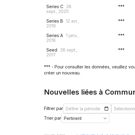
Series C
28
***
sept., 2020
Series B
12 avr.,
***
2019
Series A
1 janv.,
***
2018
Seed
28 sept.,
***
2017
*** - Pour consulter les données, veuillez v
créer un nouveau.
Nouvelles liées à Commu
Filtrer par
Trier par