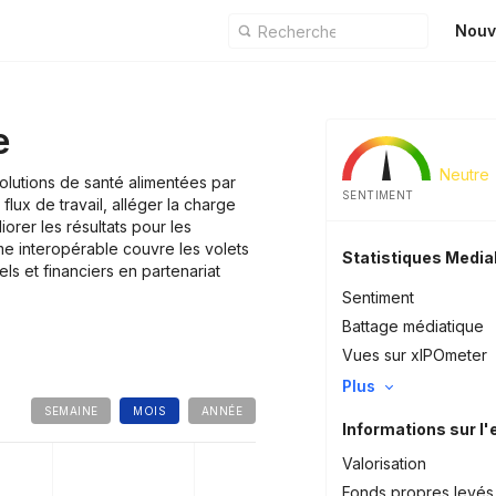
Nouv
e
Neutre
lutions de santé alimentées par
SENTIMENT
s flux de travail, alléger la charge
iorer les résultats pour les
me interopérable couvre les volets
Statistiques Medi
els et financiers en partenariat
Sentiment
Battage médiatique
Vues sur xIPOmeter
Plus
SEMAINE
MOIS
ANNÉE
Informations sur l'
Valorisation
Fonds propres levés