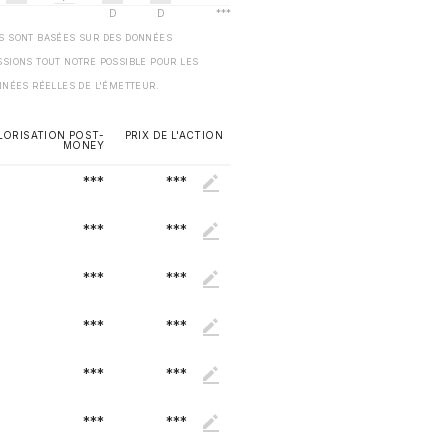
ES SONT BASÉES SUR DES DONNÉES
SSIONS TOUT NOTRE POSSIBLE POUR LES
NNÉES RÉELLES DE L'ÉMETTEUR.
LORISATION POST-
PRIX DE L'ACTION
MONEY
***
***
***
***
***
***
***
***
***
***
***
***