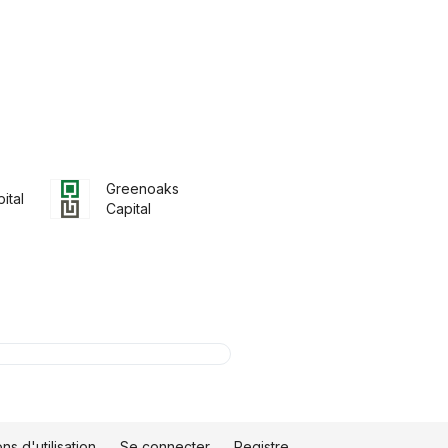
Greenoaks
ital
Capital
ns d'utilisation
Se connecter
Registre