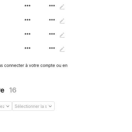
***
***
***
***
***
***
***
***
ous connecter à votre compte ou en
re
16