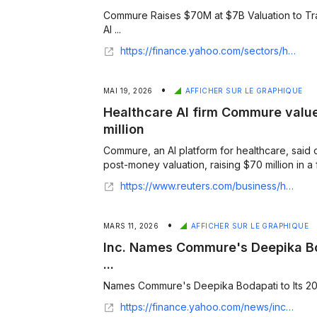
Commure Raises $70M at $7B Valuation to Tr
AI ...
https://finance.yahoo.com/sectors/healthcare/articles/commure-raises-70m-7b-valuation-130400024.html
•
MAI 19, 2026
AFFICHER SUR LE GRAPHIQUE
Healthcare AI firm Commure valued
million
Commure, an AI platform for healthcare, said o
post-money valuation, raising $70 million ‌in a 
https://www.reuters.com/business/healthcare-pharmaceuticals/healthcare-ai-firm-commure-valued-7-billion-raises-70-million-2026-05-19/
•
MARS 11, 2026
AFFICHER SUR LE GRAPHIQUE
Inc. Names Commure's Deepika Bo
...
Names Commure's Deepika Bodapati to Its 202
https://finance.yahoo.com/news/inc-names-commure-deepika-bodapati-134600895.html