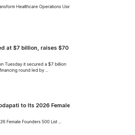
ansform Healthcare Operations Using
 at $7 billion, raises $70
n Tuesday it secured a $7 ​billion
financing round led by ...
dapati to Its 2026 Female
6 Female Founders 500 List ...