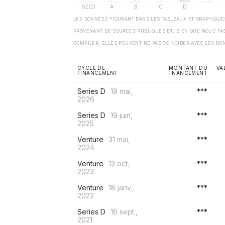
LES DONNÉES FIGURANT DANS LES TABLEAUX ET GRAPHIQU
PROVENANT DE SOURCES PUBLIQUES ET, BIEN QUE NOUS FA
COMPILER, ELLES PEUVENT NE PAS COÏNCIDER AVEC LES DO
CYCLE DE
MONTANT DU
VA
FINANCEMENT
FINANCEMENT
Series D
19 mai,
***
2026
Series D
19 juin,
***
2025
Venture
31 mai,
***
2024
Venture
13 oct.,
***
2023
Venture
18 janv.,
***
2022
Series D
16 sept.,
***
2021