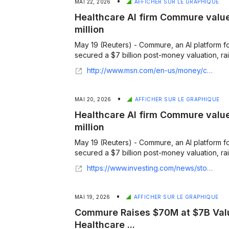
•
MAI 22, 2026
AFFICHER SUR LE GRAPHIQUE
Healthcare AI firm Commure valued
million
May 19 (Reuters) - Commure, an AI platform fo
secured a $7 billion post-money valuation, raisi
http://www.msn.com/en-us/money/companies/healthcare-ai-firm-commure-valued-at-7-billion-raises-70-million/ar-AA23zsNS
•
MAI 20, 2026
AFFICHER SUR LE GRAPHIQUE
Healthcare AI firm Commure valued
million
May 19 (Reuters) - Commure, an AI platform fo
secured a $7 billion post-money valuation, raisi
https://www.investing.com/news/stock-market-news/healthcare-ai-firm-commure-valued-at-7-billion-raises-70-million-4699112
•
MAI 19, 2026
AFFICHER SUR LE GRAPHIQUE
Commure Raises $70M at $7B Valu
Healthcare ...