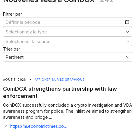
Filtrer par
Trier par
•
AOÛT 5, 2026
AFFICHER SUR LE GRAPHIQUE
CoinDCX strengthens partnership with law
enforcement
CoinDCX successfully concluded a crypto investigation and VDA
awareness program for police. The initiative aimed to strengthen
awareness and bridge ...
https://m.economictimes.com/tech/tech-bytes/coindcx-strengthens-partnership-with-law-enforcement-conducts-crypto-investigation-training-for-mira-bhayander-vasai-virar-police/articleshow/132860402.cms