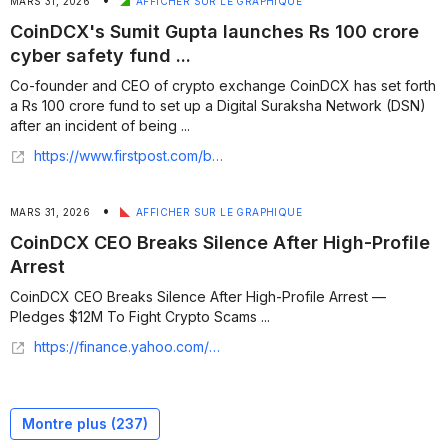
MARS 31, 2026
AFFICHER SUR LE GRAPHIQUE
CoinDCX's Sumit Gupta launches Rs 100 crore
cyber safety fund ...
Co-founder and CEO of crypto exchange CoinDCX has set forth
a Rs 100 crore fund to set up a Digital Suraksha Network (DSN)
after an incident of being ...
https://www.firstpost.com/business/coindcxs-sumit-gupta-launches-rs-100-crore-cyber-safety-fund-recounts-fraud-ordeal-13994717.html
•
MARS 31, 2026
AFFICHER SUR LE GRAPHIQUE
CoinDCX CEO Breaks Silence After High-Profile
Arrest
CoinDCX CEO Breaks Silence After High-Profile Arrest —
Pledges $12M To Fight Crypto Scams ...
https://finance.yahoo.com/markets/crypto/articles/coindcx-ceo-breaks-silence-high-134215009.html
Montre plus (
237
)