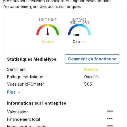
promouvant l'inclusion financière et l'alphabétisation dans
l'espace émergent des actifs numériques.
SENTIMENT
BATTAGE
MÉDIATIQUE
Neutre
0
xp
0%
Comment ça fonctionne
Statistiques MediaHype
Sentiment
Neutre
Battage médiatique
0xp
0%
Vues sur xIPOmeter
565
Plus
Informations sur l'entreprise
Valorisation
***
Financement total
***
Fonds propres levés
***