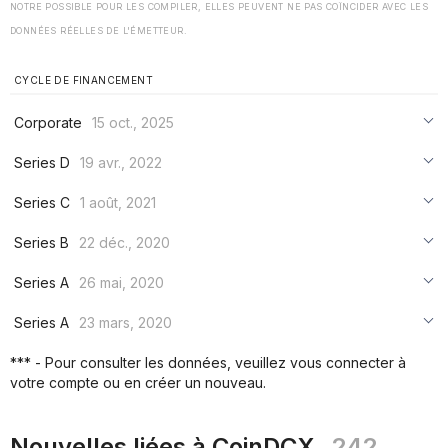
NOTRE POSSIBLE POUR LES COMPILER, ELLES PEUVENT NE PAS COÏNCIDER AVEC LES
DONNÉES RÉELLES DE L'ÉMETTEUR.
CYCLE DE FINANCEMENT
Corporate
15 oct., 2025
***
Series D
19 avr., 2022
***
***
Series C
1 août, 2021
***
***
***
Series B
22 déc., 2020
***
***
***
Series A
26 mai, 2020
***
***
***
Series A
23 mars, 2020
***
***
***
*** - Pour consulter les données, veuillez vous connecter à
***
votre compte ou en créer un nouveau.
***
***
Nouvelles liées à CoinDCX
242