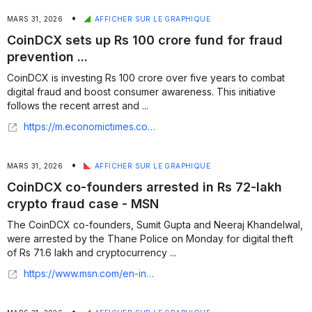
•
MARS 31, 2026
AFFICHER SUR LE GRAPHIQUE
CoinDCX sets up Rs 100 crore fund for fraud
prevention ...
CoinDCX is investing Rs 100 crore over five years to combat
digital fraud and boost consumer awareness. This initiative
follows the recent arrest and ...
https://m.economictimes.com/tech/technology/coindcx-sets-up-rs-100-crore-fund-for-fraud-prevention-consumer-awareness/amp_articleshow/129898949.cms
•
MARS 31, 2026
AFFICHER SUR LE GRAPHIQUE
CoinDCX co-founders arrested in Rs 72-lakh
crypto fraud case - MSN
The CoinDCX co-founders, Sumit Gupta and Neeraj Khandelwal,
were arrested by the Thane Police on Monday for digital theft
of Rs 71.6 lakh and cryptocurrency ...
https://www.msn.com/en-in/money/news/coindcx-co-founders-arrested-in-rs-72-lakh-crypto-fraud-case-company-calls-fir-false/ar-AA1Ze4xE?apiversion=v2&domshim=1&noservercache=1&noservertelemetry=1&batchservertelemetry=1&renderwebcomponents=1&wcseo=1
•