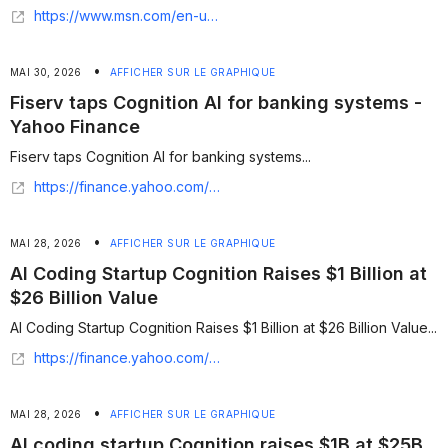
https://www.msn.com/en-us/money/companies/ai-coding-startup-cognition-raises-1b-at-25b-pre-money-valuation/ar-AA24c1US
•
MAI 30, 2026
AFFICHER SUR LE GRAPHIQUE
Fiserv taps Cognition AI for banking systems -
Yahoo Finance
Fiserv taps Cognition AI for banking systems...
https://finance.yahoo.com/sectors/technology/articles/fiserv-taps-cognition-ai-banking-115347362.html
•
MAI 28, 2026
AFFICHER SUR LE GRAPHIQUE
AI Coding Startup Cognition Raises $1 Billion at
$26 Billion Value
AI Coding Startup Cognition Raises $1 Billion at $26 Billion Value...
https://finance.yahoo.com/sectors/technology/articles/ai-coding-startup-cognition-raises-160127165.html
•
MAI 28, 2026
AFFICHER SUR LE GRAPHIQUE
AI coding startup Cognition raises $1B at $25B