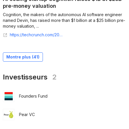
pre-money valuation
Cognition, the makers of the autonomous AI software engineer
named Devin, has raised more than $1 billion at a $25 billion pre-
money valuation, ...
https://techcrunch.com/2026/05/27/ai-coding-startup-cognition-raises-1b-at-25b-pre-money-valuation/
Montre plus (
41
)
Investisseurs
2
Founders Fund
Pear VC