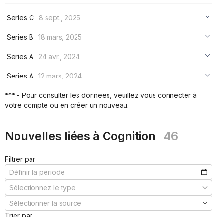
Series C
8 sept., 2025
***
Series B
18 mars, 2025
***
***
Series A
24 avr., 2024
***
***
***
Series A
12 mars, 2024
***
***
***
*** - Pour consulter les données, veuillez vous connecter à
***
votre compte ou en créer un nouveau.
***
***
Nouvelles liées à Cognition
46
Filtrer par
Trier par