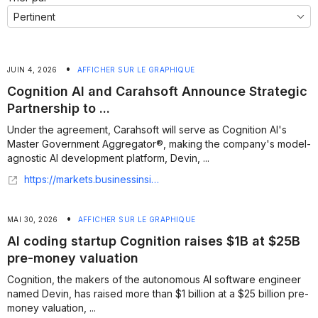
•
JUIN 4, 2026
AFFICHER SUR LE GRAPHIQUE
Cognition AI and Carahsoft Announce Strategic
Partnership to ...
Under the agreement, Carahsoft will serve as Cognition AI's
Master Government Aggregator®, making the company's model-
agnostic AI development platform, Devin, ...
https://markets.businessinsider.com/news/stocks/cognition-ai-and-carahsoft-announce-strategic-partnership-to-accelerate-ai-driven-software-development-security-and-mainframe-modernization-for-federal-agencies-1036221453
•
MAI 30, 2026
AFFICHER SUR LE GRAPHIQUE
AI coding startup Cognition raises $1B at $25B
pre-money valuation
Cognition, the makers of the autonomous AI software engineer
named Devin, has raised more than $1 billion at a $25 billion pre-
money valuation, ...