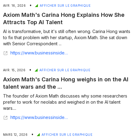
•
AVR. 16, 2026
AFFICHER SUR LE GRAPHIQUE
Axiom Math's Carina Hong Explains How She
Attracts Top AI Talent
AI is transformative, but it's still often wrong. Carina Hong wants
to fix that problem with her startup, Axiom Math. She sat down
with Senior Correspondent ...
https://www.businessinsider.com/axiom-math-carina-hong-how-she-attracts-top-ai-talent-2026-4
•
AVR. 15, 2026
AFFICHER SUR LE GRAPHIQUE
Axiom Math's Carina Hong weighs in on the AI
talent wars and the ...
The founder of Axiom Math discusses why some researchers
prefer to work for neolabs and weighed in on the AI talent
wars....
https://www.businessinsider.com/carina-hong-axiom-math-ai-talent-war-big-tech-2026-4
•
MARS 12, 2026
AFFICHER SUR LE GRAPHIQUE