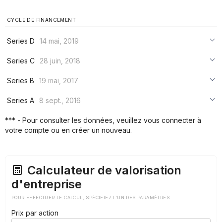
CYCLE DE FINANCEMENT
Series D
14 mai, 2019
***
Series C
28 juin, 2018
***
***
Series B
19 mai, 2017
***
***
***
Series A
8 sept., 2016
***
***
***
*** - Pour consulter les données, veuillez vous connecter à
***
votre compte ou en créer un nouveau.
***
***
Calculateur de valorisation
d'entreprise
POUR EFFECTUER LE CALCUL, SPÉCIFIEZ L'UN DES PARAMÈTRES
Prix par action