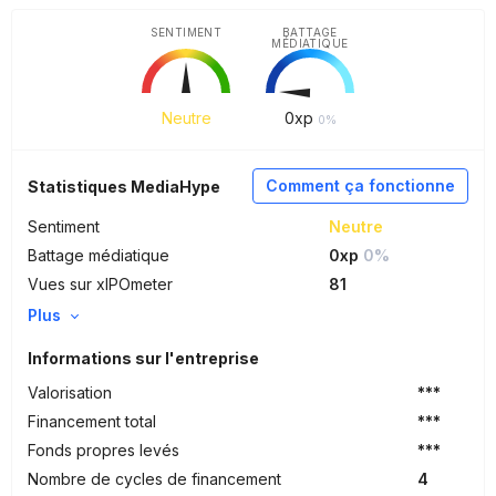
SENTIMENT
BATTAGE
MÉDIATIQUE
Neutre
0
xp
0%
Comment ça fonctionne
Statistiques MediaHype
Sentiment
Neutre
Battage médiatique
0xp
0%
Vues sur xIPOmeter
81
Plus
Informations sur l'entreprise
Valorisation
***
Financement total
***
Fonds propres levés
***
Nombre de cycles de financement
4