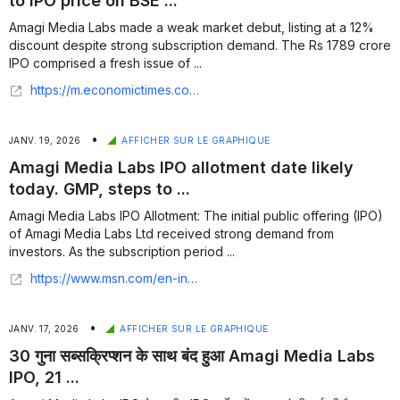
to IPO price on BSE ...
Amagi Media Labs made a weak market debut, listing at a 12%
discount despite strong subscription demand. The Rs 1789 crore
IPO comprised a fresh issue of ...
https://m.economictimes.com/markets/stocks/news/amagi-media-labs-shares-list-at-12-discount-to-ipo-price-on-bse-nse/articleshow/126926657.cms
•
JANV. 19, 2026
AFFICHER SUR LE GRAPHIQUE
Amagi Media Labs IPO allotment date likely
today. GMP, steps to ...
Amagi Media Labs IPO Allotment: The initial public offering (IPO)
of Amagi Media Labs Ltd received strong demand from
investors. As the subscription period ...
https://www.msn.com/en-in/money/markets/amagi-media-labs-ipo-allotment-date-likely-today-gmp-steps-to-check-share-allotment-status-online/ar-AA1Utz84
•
JANV. 17, 2026
AFFICHER SUR LE GRAPHIQUE
30 गुना सब्सक्रिप्शन के साथ बंद हुआ Amagi Media Labs
IPO, 21 ...