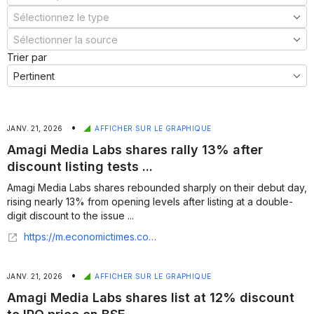
Trier par
•
JANV. 21, 2026
AFFICHER SUR LE GRAPHIQUE
Amagi Media Labs shares rally 13% after
discount listing tests ...
Amagi Media Labs shares rebounded sharply on their debut day,
rising nearly 13% from opening levels after listing at a double-
digit discount to the issue ...
https://m.economictimes.com/markets/stocks/news/amagi-media-labs-shares-rally-13-after-discount-listing-tests-investor-conviction/articleshow/126943436.cms
•
JANV. 21, 2026
AFFICHER SUR LE GRAPHIQUE
Amagi Media Labs shares list at 12% discount