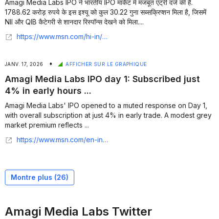
Amagi Media Labs IPO ने भारतीय IPO मार्केट में मजबूत एंट्री दर्ज की है.
1788.62 करोड़ रुपये के इस इश्यू को कुल 30.22 गुना सब्सक्रिप्शन मिला है, जिसमें
NII और QIB कैटेगरी से शानदार रिस्पॉन्स देखने को मिला....
https://www.msn.com/hi-in/news/other/30-%E0%A4%97%E0%A5%81%E0%A4%A8-%E0%A4%B8%E0%A4%AC%E0%A5%8D%E0%A4%B8%E0%A4%95%E0%A5%8D%E0%A4%B0-%E0%A4%AA%E0%A5%8D%E0%A4%B6%E0%A4%A8-%E0%A4%95%E0%A5%87-%E0%A4%B8-%E0%A4%A5-%E0%A4%AC%E0%A4%82%E0%A4%A6-%E0%A4%B9%E0%A5%81%E0%A4%86-amagi-media-labs-ipo-21-%E0%A4%9C%E0%A4%A8%E0%A4%B5%E0%A4%B0-%E0%A4%95-%E0%A4%B9-%E0%A4%97-%E0%A4%B2-%E0%A4%B8%E0%A5%8D%E0%A4%9F-%E0%A4%82%E0%A4%97-%E0%A4%9C-%E0%A4%A8%E0%A5%87%E0%A4%82-%E0%A4%95%E0%A5%88%E0%A4%B8-%E0%A4%B9%E0%A5%88-gmp-%E0%A4%95-%E0%A4%B9-%E0%A4%B2/ar-AA1UnAQA?ocid=finance-verthp-feeds
•
JANV. 17, 2026
AFFICHER SUR LE GRAPHIQUE
Amagi Media Labs IPO day 1: Subscribed just
4% in early hours ...
Amagi Media Labs' IPO opened to a muted response on Day 1,
with overall subscription at just 4% in early trade. A modest grey
market premium reflects ...
https://www.msn.com/en-in/money/markets/amagi-media-labs-ipo-day-1-subscribed-just-4-in-early-hours-check-gmp-and-other-key-details/ar-AA1U6awd
Montre plus (
26
)
Amagi Media Labs Twitter