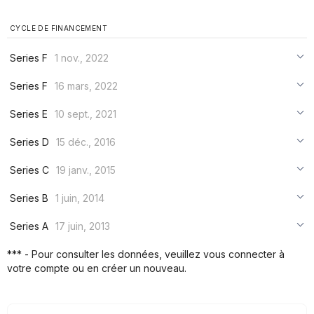
CYCLE DE FINANCEMENT
Series F
1 nov., 2022
***
Series F
16 mars, 2022
***
***
Series E
10 sept., 2021
***
***
***
Series D
15 déc., 2016
***
***
***
Series C
19 janv., 2015
***
***
***
Series B
1 juin, 2014
***
***
***
Series A
17 juin, 2013
***
***
***
*** - Pour consulter les données, veuillez vous connecter à
***
votre compte ou en créer un nouveau.
***
***