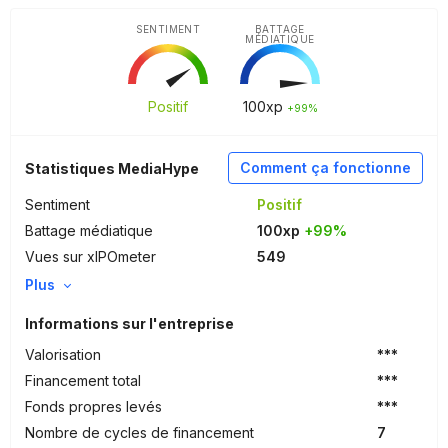
SENTIMENT
BATTAGE
MÉDIATIQUE
Positif
100
xp
+99%
Comment ça fonctionne
Statistiques MediaHype
Sentiment
Positif
Battage médiatique
100xp
+99%
Vues sur xIPOmeter
549
Plus
Informations sur l'entreprise
Valorisation
***
Financement total
***
Fonds propres levés
***
Nombre de cycles de financement
7