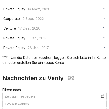
Private Equity
19 März, 2026
***
Corporate
9 Sept., 2022
***
***
Venture
17 Dez., 2020
***
***
***
Private Equity
3 Jan., 2019
***
***
***
Private Equity
26 Jan., 2017
***
***
***
*** - Um die Daten einzusehen, loggen Sie sich bitte in Ihr Konto
***
ein oder erstellen Sie ein neues Konto.
***
***
Nachrichten zu Verily
99
Filtern nach