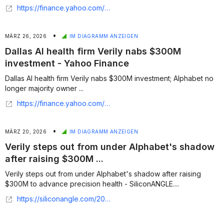
https://finance.yahoo.com/sectors/healthcare/articles/verily-workbench-now-available-aws-144500776.html
•
MÄRZ 26, 2026
IM DIAGRAMM ANZEIGEN
Dallas AI health firm Verily nabs $300M
investment - Yahoo Finance
Dallas AI health firm Verily nabs $300M investment; Alphabet no
longer majority owner ...
https://finance.yahoo.com/sectors/healthcare/articles/dallas-ai-health-firm-verily-110001970.html
•
MÄRZ 20, 2026
IM DIAGRAMM ANZEIGEN
Verily steps out from under Alphabet's shadow
after raising $300M ...
Verily steps out from under Alphabet's shadow after raising
$300M to advance precision health - SiliconANGLE....
https://siliconangle.com/2026/03/19/verily-steps-alphabets-shadow-raising-300m-advance-precision-health/