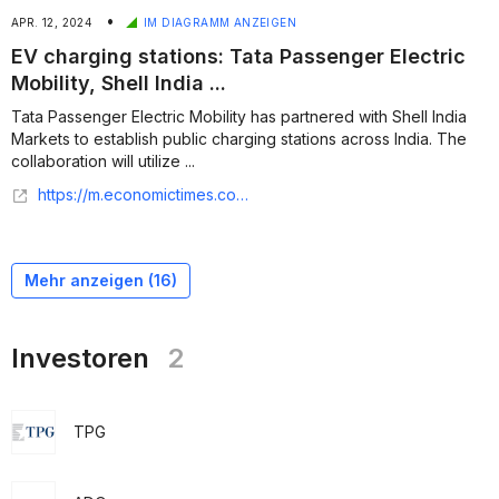
•
APR. 12, 2024
IM DIAGRAMM ANZEIGEN
EV charging stations: Tata Passenger Electric
Mobility, Shell India ...
Tata Passenger Electric Mobility has partnered with Shell India
Markets to establish public charging stations across India. The
collaboration will utilize ...
https://m.economictimes.com/industry/renewables/tata-passenger-electric-mobility-shell-india-partner-for-ev-charging-stations/articleshow/109219077.cms
Mehr anzeigen (
16
)
Investoren
2
TPG