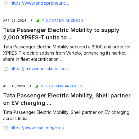
https://www.entrepreneur.com/en-in/news-and-trends/tata-passenger-electric-mobility-partners-with-vertelo-to/473164
•
APR. 25, 2024
IM DIAGRAMM ANZEIGEN
Tata Passenger Electric Mobility to supply
2,000 XPRES-T units to ...
Tata Passenger Electric Mobility secured a 2000 unit order for
XPRES-T electric sedans from Vertelo, enhancing its market
share in fleet electrification ...
https://m.economictimes.com/industry/renewables/tata-passenger-electric-mobility-to-supply-2000-xpres-t-units-to-vertelo/articleshow/109564239.cms
•
APR. 17, 2024
IM DIAGRAMM ANZEIGEN
Tata Passenger Electric Mobility, Shell partner
on EV charging ...
Tata Passenger Electric Mobility, Shell partner on EV charging
across India...
https://www.msn.com/en-us/news/technology/tata-passenger-electric-mobility-shell-partner-on-ev-charging-across-india/ar-BB1lFq3o