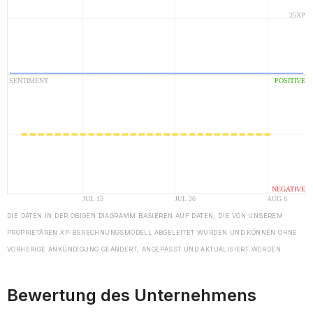
DIE DATEN IN DER OBIGEN DIAGRAMM BASIEREN AUF DATEN, DIE VON UNSEREM
PROPRIETÄREN XP-BERECHNUNGSMODELL ABGELEITET WURDEN UND KÖNNEN OHNE
VORHERIGE ANKÜNDIGUNG GEÄNDERT, ANGEPASST UND AKTUALISIERT WERDEN.
Bewertung des Unternehmens