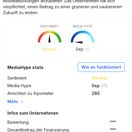
Mobilitätslösungen anzubieten. Das Unternehmen hat sich
verpflichtet, einen Beitrag zu einer grüneren und saubereren
Zukunft zu leisten.
SENTIMENT
MEDIA HYPE
Neutral
0
xp
0%
Wie es funktioniert
MediaHype stats
Sentiment
Neutral
Media Hype
0xp
0%
Ansichten zu Xipometer
285
Mehr
Infos zum Unternehmen
Bewertung
***
Gesamtbetrag der Finanzierung
***