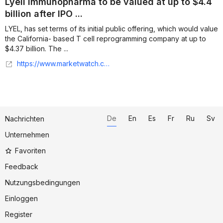
Lyell Immunopharma to be valued at up to $4.4
billion after IPO ...
LYEL, has set terms of its initial public offering, which would value
the California- based T cell reprogramming company at up to
$4.37 billion. The ...
https://www.marketwatch.com/story/lyell-immunopharma-to-be-valued-at-up-to-44-billion-after-ipo-terms-set-2021-06-09
De
En
Es
Fr
Ru
Sv
Nachrichten
Unternehmen
Favoriten
Feedback
Nutzungsbedingungen
Einloggen
Register