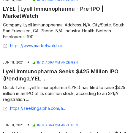
LYEL | Lyell Immunopharma - Pre-IPO |
MarketWatch
Company. Lyell Immunopharma. Address. N/A. City/State. South
San Francisco, CA. Phone. N/A. Industry. Health-Biotech.
Employees. 190....
https://www.marketwatch.com/investing/stock/lyel/ipo
•
JUNI 11, 2021
IM DIAGRAMM ANZEIGEN
Lyell Immunopharma Seeks $425 Million IPO
(Pending:LYEL ...
Quick Take. Lyell Immunopharma (LYEL) has filed to raise $425
million in an IPO of its common stock, according to an S-1/A
registration ...
https://seekingalpha.com/article/4433934-lyell-immunopharma-seeks-425-million-ipo
•
JUNI 11, 2021
IM DIAGRAMM ANZEIGEN