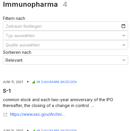
Immunopharma
4
Filtern nach
Sortieren nach
•
JUNI 11, 2021
IM DIAGRAMM ANZEIGEN
S-1
common stock and each two-year anniversary of the IPO
thereafter, the closing of a change in control ...
https://www.sec.gov/Archives/edgar/data/1806952/000119312521172500/d168165ds1.htm
•
JUNI 11, 2021
IM DIAGRAMM ANZEIGEN